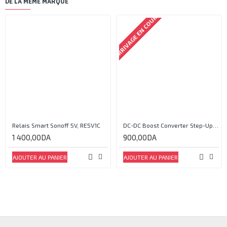
DE LA MÊME MARQUE
ARRIVAGE EN COURS
Relais Smart Sonoff 5V, RE5V1C
DC-DC Boost Converter Step-Up Power Module Output 5V-35V
1 400,00DA
900,00DA
AJOUTER AU PANIER
AJOUTER AU PANIER