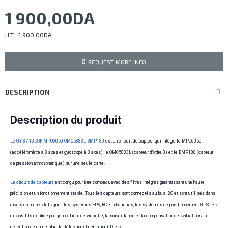
1 900,00DA
H.T : 1 900,00DA
REQUEST MORE INFO
DESCRIPTION
Description du produit
Le GY-87 10DOF MPU6050 QMC5883L BMP180
est un circuit de capteur qui intègre le MPU6050
(accéléromètre à 3 axes et gyroscope à 3 axes), le QMC5883L (capteur d'ordre 3) et le BMP180 (capteur
de pression atmosphérique) sur une seule carte.
Le circuit de capteurs
est conçu pour être compact, avec des filtres intégrés garantissant une haute
précision et un fonctionnement stable. Tous les capteurs sont connectés au bus I2C et sont utilisés dans
divers domaines tels que : les systèmes FPV, RC et robotiques, les systèmes de positionnement GPS, les
dispositifs d’entrée pour jeux et réalité virtuelle, la surveillance et la compensation des vibrations, la
détection de chute libre, la détection d’orientation 6D, etc.