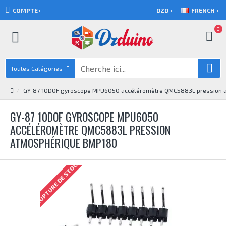
COMPTE
DZD
FRENCH
0
Toutes Catégories
GY-87 10DOF gyroscope MPU6050 accéléromètre QMC5883L pression 
GY-87 10DOF GYROSCOPE MPU6050
ACCÉLÉROMÈTRE QMC5883L PRESSION
ATMOSPHÉRIQUE BMP180
RUPTURE DE STOCK