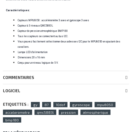
Caractéristiques:
Capteurs MPU6050 : accéléromètre 3 axes et gyroscope 3 axes
Capteur à 3 niveaux QMC5883L
Capteur de pression atmosphérique BMP180
Tous les capteurs se connectent au bus I2C.
Vous pouvez facilement sélectionner deux adresses I2C pour le MPU6050 en ajoutant des
cavaliers.
Lampe LED d'alimentation
Dimensions 20 x 16 mm
Conçu pour un niveau logique de 5 V.
COMMENTAIRES
LOGICIEL
ETIQUETTES :
gy
87
10dof
gyroscope
mpu6050
accelerometre
qmc5883l
pression
atmospherique
bmp180