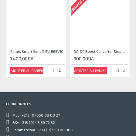
ARRIVAGE EN COURS
Relais Smart Sonoff 5V, RE5V1C
DC-DC Boost Converter Step-Up Power Module Output 5V-35V
1 400,00DA
900,00DA
AJOUTER AU PANIER
AJOUTER AU PANIER
COORDONNÉES
Mob: +213 (0) 550 88 88 27
FAX: +213 (0) 45 39 72 32
Commerciale: +213 (0) 550 88 88 29