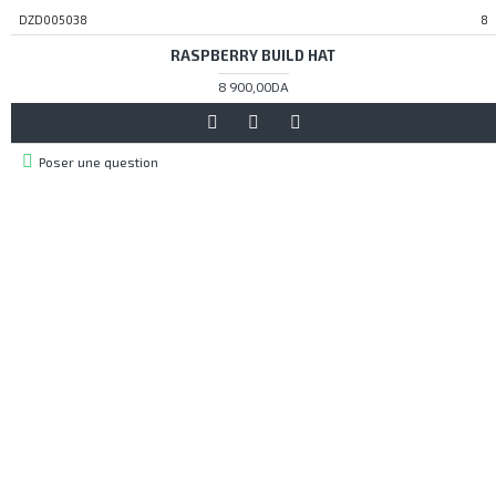
DZD005038
8
RASPBERRY BUILD HAT
8 900,00DA
Poser une question