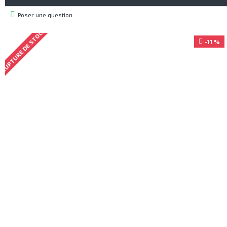
Poser une question
RUPTURE DE STOCK
-11 %