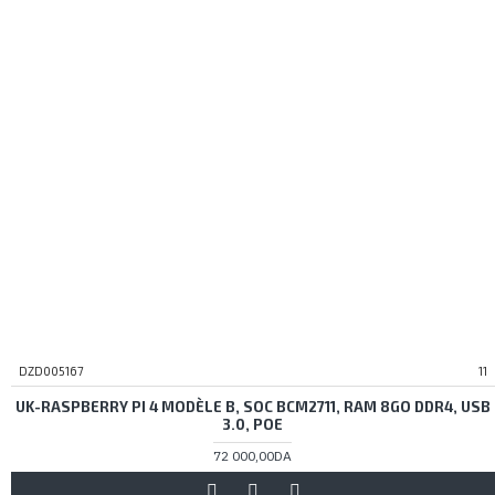
DZD005167
11
UK-RASPBERRY PI 4 MODÈLE B, SOC BCM2711, RAM 8GO DDR4, USB
3.0, POE
72 000,00DA