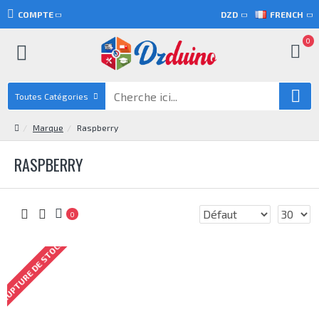
COMPTE
DZD
FRENCH
0
Toutes Catégories
Marque
Raspberry
RASPBERRY
0
RUPTURE DE STOCK