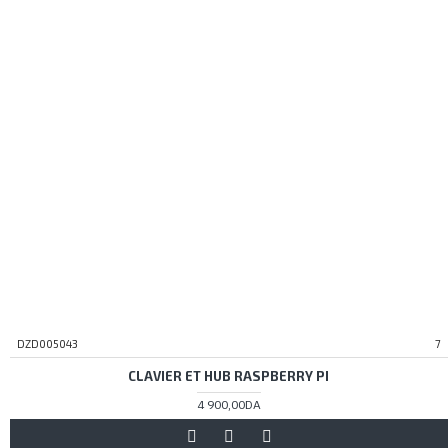
DZD005043
7
CLAVIER ET HUB RASPBERRY PI
4 900,00DA