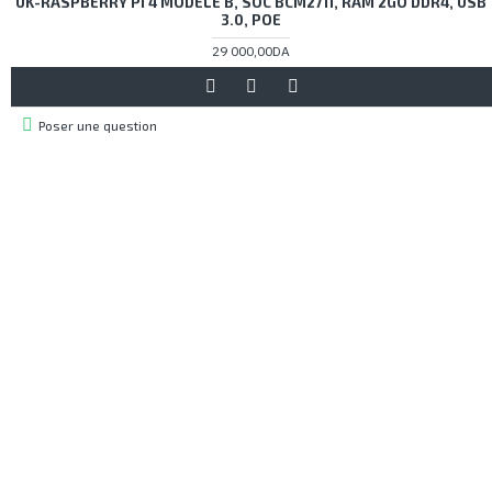
UK-RASPBERRY PI 4 MODÈLE B, SOC BCM2711, RAM 2GO DDR4, USB
3.0, POE
29 000,00DA
Poser une question