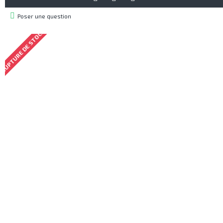
Poser une question
RUPTURE DE STOCK