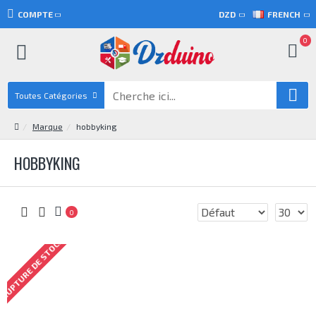
COMPTE
DZD
FRENCH
0
Toutes Catégories
Marque
hobbyking
HOBBYKING
0
RUPTURE DE STOCK