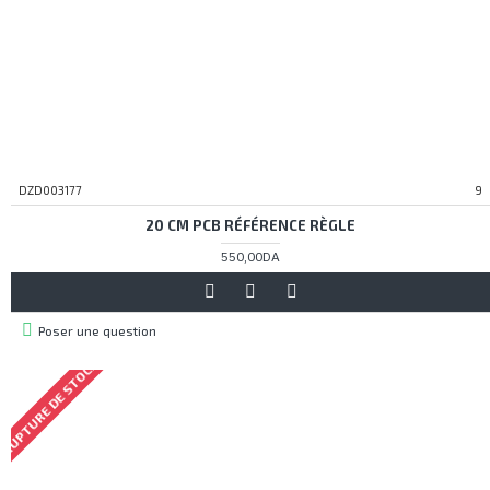
DZD003177
9
20 CM PCB RÉFÉRENCE RÈGLE
550,00DA
Poser une question
RUPTURE DE STOCK