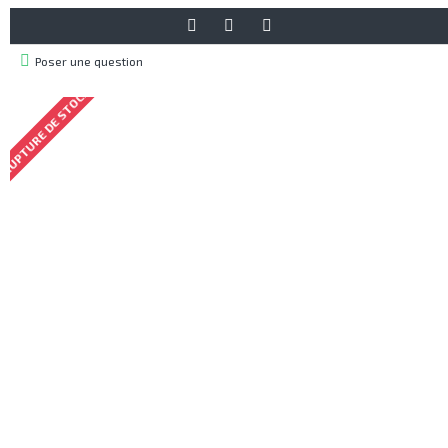
Poser une question
RUPTURE DE STOCK