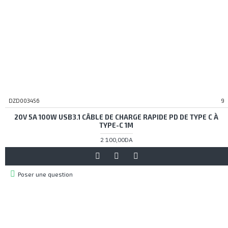
DZD003456
9
20V 5A 100W USB3.1 CÂBLE DE CHARGE RAPIDE PD DE TYPE C À
TYPE-C 1M
2 100,00DA
Poser une question