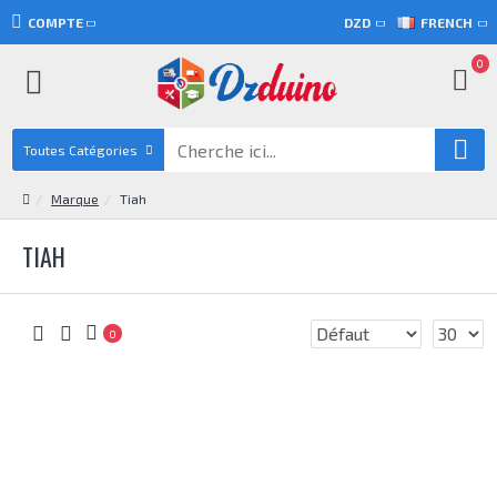
COMPTE
DZD
FRENCH
0
Toutes Catégories
Marque
Tiah
TIAH
0