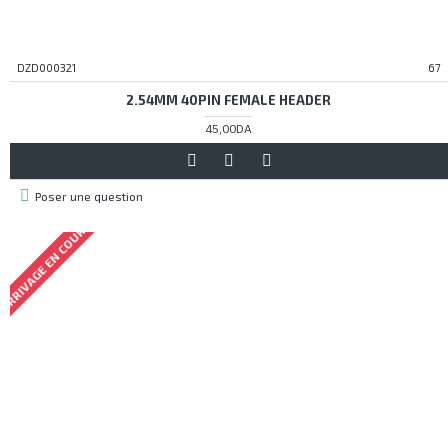
DZD000321
67
2.54MM 40PIN FEMALE HEADER
45,00DA
Poser une question
ARRIVAGE EN COURS