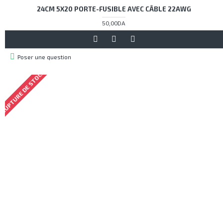
24CM 5X20 PORTE-FUSIBLE AVEC CÂBLE 22AWG
50,00DA
Poser une question
RUPTURE DE STOCK