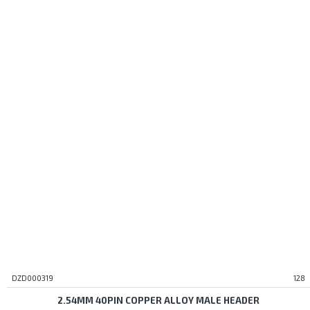
DZD000319
128
2.54MM 40PIN COPPER ALLOY MALE HEADER