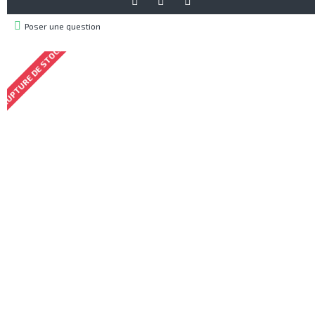
Poser une question
RUPTURE DE STOCK