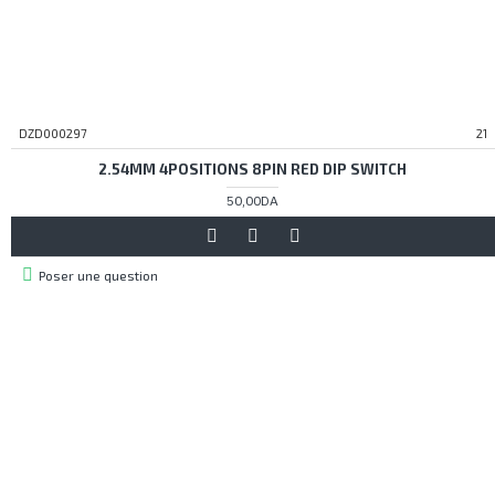
DZD000297
21
2.54MM 4POSITIONS 8PIN RED DIP SWITCH
50,00DA
Poser une question