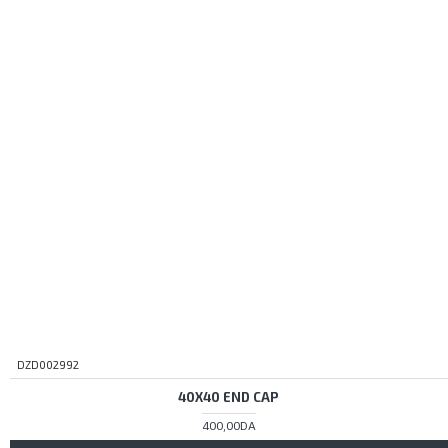
DZD002992
40X40 END CAP
400,00DA