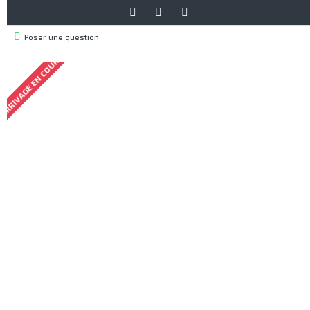
Poser une question
ARRIVAGE EN COURS