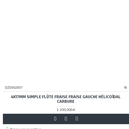
DZD002837
16
4X17MM SIMPLE FLÛTE FRAISE FRAISE GAUCHE HÉLICOÏDAL
CARBURE
1 200,00DA
Poser une question