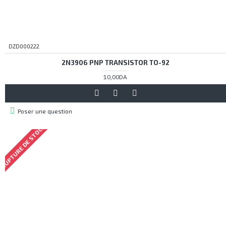
DZD000222
2N3906 PNP TRANSISTOR TO-92
10,00DA
Poser une question
RUPTURE DE STOCK