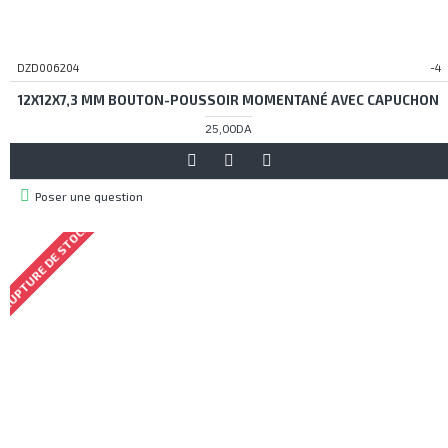
DZD006204
-4
12X12X7,3 MM BOUTON-POUSSOIR MOMENTANÉ AVEC CAPUCHON
25,00DA
Poser une question
RUPTURE DE STOCK