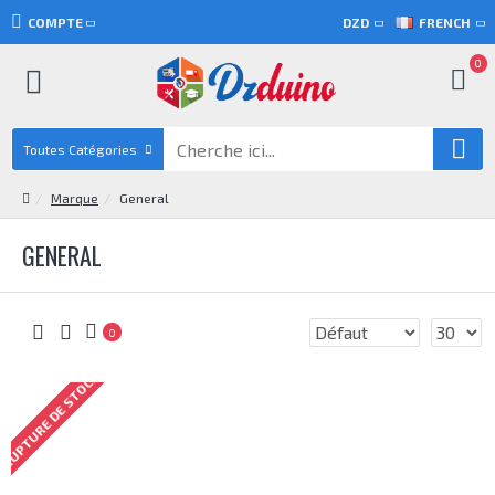
COMPTE
DZD
FRENCH
0
Toutes Catégories
Marque
General
GENERAL
0
RUPTURE DE STOCK