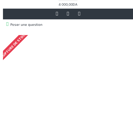
4 000,00DA
Poser une question
RUPTURE DE STOCK