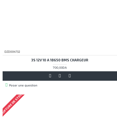
DZD004732
3S 12V 10 A 18650 BMS CHARGEUR
700,00DA
Poser une question
RUPTURE DE STOCK