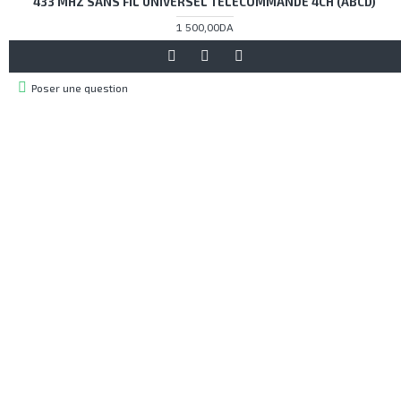
433 MHZ SANS FIL UNIVERSEL TÉLÉCOMMANDE 4CH (ABCD)
1 500,00DA
Poser une question