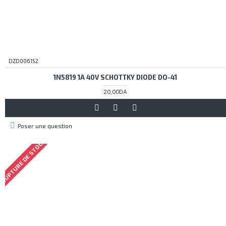
DZD006152
1N5819 1A 40V SCHOTTKY DIODE DO-41
20,00DA
Poser une question
RUPTURE DE STOCK