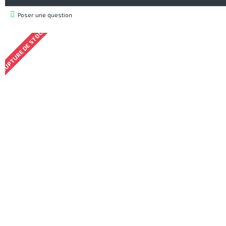
Poser une question
RUPTURE DE STOCK