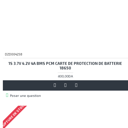
DZD004258
1S 3.7V 4.2V 4A BMS PCM CARTE DE PROTECTION DE BATTERIE
18650
400,00DA
Poser une question
RUPTURE DE STOCK