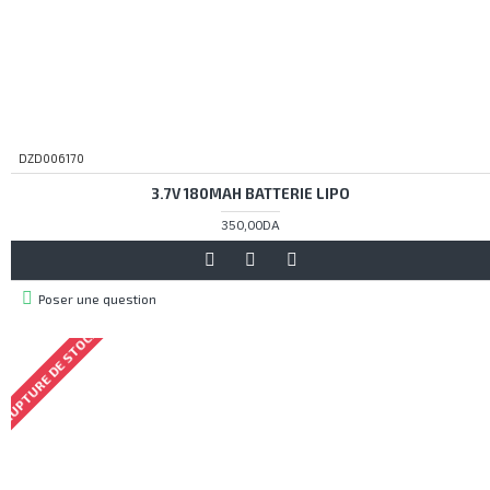
DZD006170
3.7V 180MAH BATTERIE LIPO
350,00DA
Poser une question
RUPTURE DE STOCK