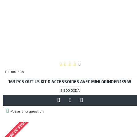
DZD001806
163 PCS OUTILS KIT D'ACCESSOIRES AVEC MINI GRINDER 135 W
8 500,00DA
Poser une question
RUPTURE DE STOCK