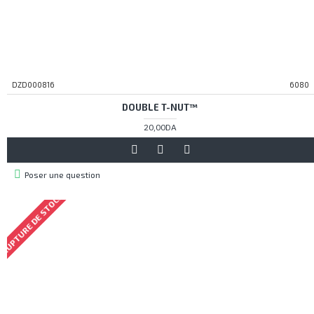
DZD000816
6080
DOUBLE T-NUT™
20,00DA
Poser une question
RUPTURE DE STOCK