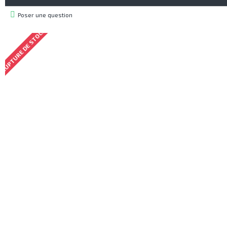
Poser une question
RUPTURE DE STOCK