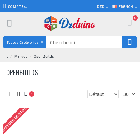
COMPTE
DZD
FRENCH
0
Toutes Catégories
Marque
OpenBuilds
OPENBUILDS
0
RUPTURE DE STOCK