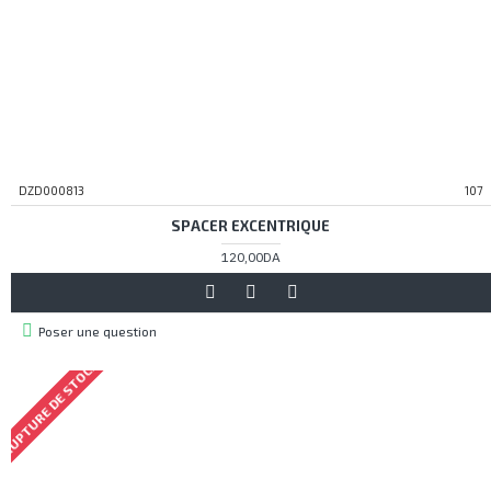
DZD000813
107
SPACER EXCENTRIQUE
120,00DA
Poser une question
RUPTURE DE STOCK