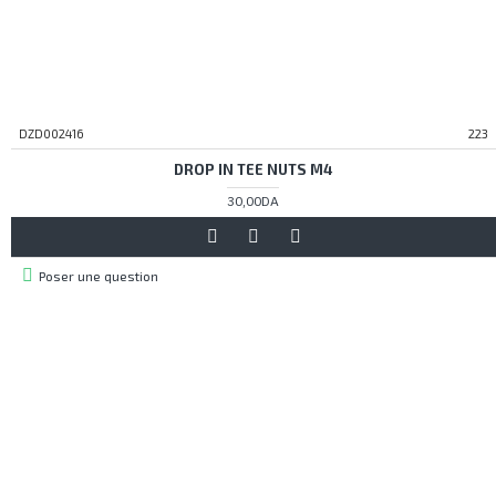
DZD002416
223
DROP IN TEE NUTS M4
30,00DA
Poser une question