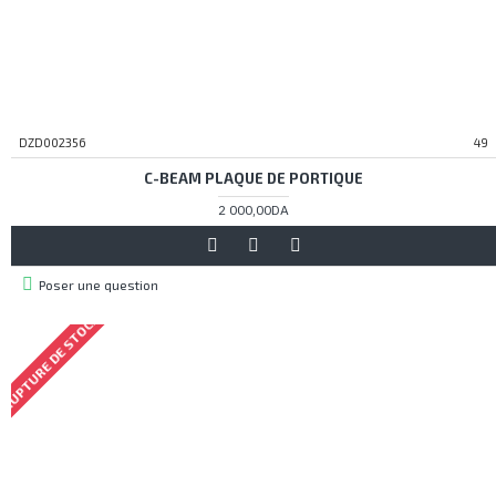
DZD002356
49
C-BEAM PLAQUE DE PORTIQUE
2 000,00DA
Poser une question
RUPTURE DE STOCK