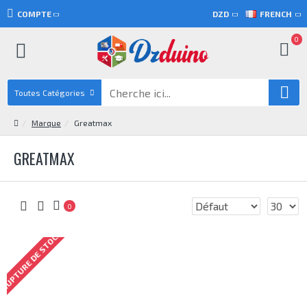
COMPTE
DZD
FRENCH
0
Toutes Catégories
Marque
Greatmax
GREATMAX
0
RUPTURE DE STOCK