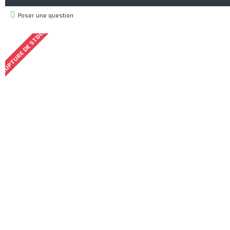
Poser une question
RUPTURE DE STOCK