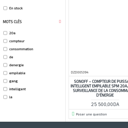
En stock
MOTS CLÉS
20a
compteur
consommation
de
denergie
DZD005394
empilable
gang
SONOFF – COMPTEUR DE PUISS
INTELLIGENT EMPILABLE SPM 20A
intelligent
SURVEILLANCE DE LA CONSOMM
D'ÉNERGIE
la
25 500,00DA
puissance
sonoff
Poser une question
spm