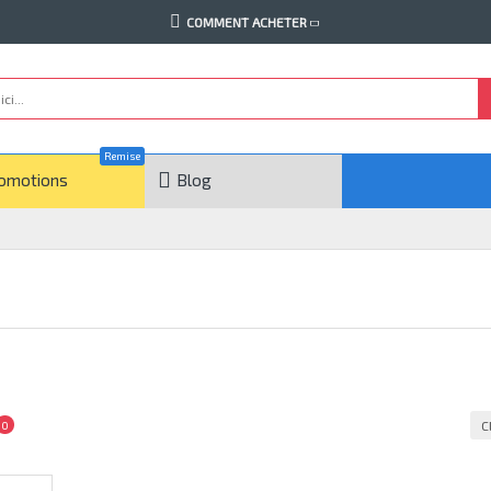
COMMENT ACHETER
Remise
omotions
Blog
C
0