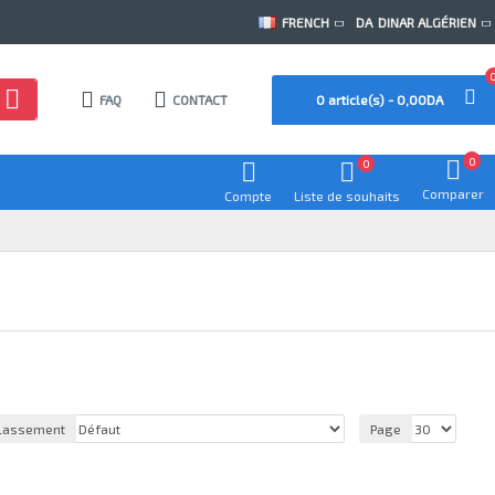
FRENCH
DA
DINAR ALGÉRIEN
FAQ
CONTACT
0 article(s) - 0,00DA
0
0
Comparer
Compte
Liste de souhaits
lassement
Page