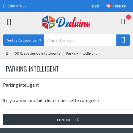
COMPTE
DZD
FRENCH
0
Toutes Catégories
IDO & systèmes intelligents
Parking intelligent
PARKING INTELLIGENT
Parking intelligent
Il n’y a aucun produit à lister dans cette catégorie.
CONTINUER