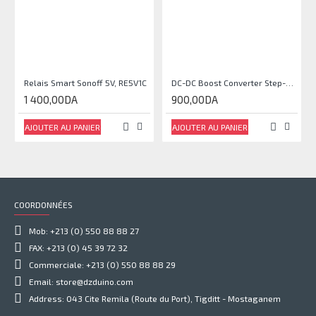
Relais Smart Sonoff 5V, RE5V1C
DC-DC Boost Converter Step-Up Power Module Output 5V-35V
1 400,00DA
900,00DA
AJOUTER AU PANIER
AJOUTER AU PANIER
COORDONNÉES
Mob: +213 (0) 550 88 88 27
FAX: +213 (0) 45 39 72 32
Commerciale: +213 (0) 550 88 88 29
Email: store@dzduino.com
Address: 043 Cite Remila (Route du Port), Tigditt - Mostaganem