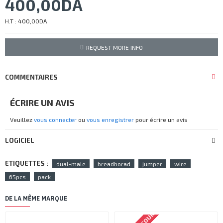
400,00DA
H.T : 400,00DA
REQUEST MORE INFO
COMMENTAIRES
ÉCRIRE UN AVIS
Veuillez
vous connecter
ou
vous enregistrer
pour écrire un avis
LOGICIEL
ETIQUETTES :
dual-male
breadborad
jumper
wire
65pcs
pack
DE LA MÊME MARQUE