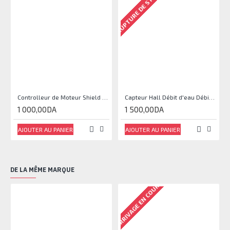
RUPTURE DE STOCK
Controlleur de Moteur Shield L293D
Capteur Hall Débit d'eau Débitmètre Contrôle 1-30L Eau / min 1.75MPa
1 000,00DA
1 500,00DA
AJOUTER AU PANIER
AJOUTER AU PANIER
DE LA MÊME MARQUE
ARRIVAGE EN COURS