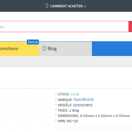
COMMENT ACHETER
Remise
omotions
Blog
STOCK:
4238
OpenBuilds
MARQUE:
MODÈLE:
DZD001855
POIDS:
2.80g
DIMENSIONS:
6.00mm x 5.00mm x 0.00mm
MPN:
M5*20