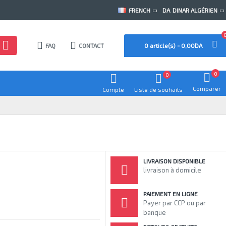
FRENCH
DA
DINAR ALGÉRIEN
FAQ
CONTACT
0 article(s) - 0,00DA
0
0
Comparer
Compte
Liste de souhaits
LIVRAISON DISPONIBLE
livraison à domicile
PAIEMENT EN LIGNE
Payer par CCP ou par
banque