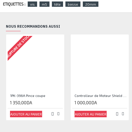
ETIQUETTES :
vis
m5
tête
basse
20mm
NOUS RECOMMANDONS AUSSI
RUPTURE DE STOCK
1PK-396A Pince coupe
Controlleur de Moteur Shield L293D
1 350,00DA
1 000,00DA
AJOUTER AU PANIER
AJOUTER AU PANIER