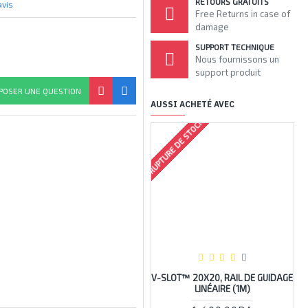
RETOURS GRATUITS
avis
Free Returns in case of
damage
SUPPORT TECHNIQUE
Nous fournissons un
support produit
POSER UNE QUESTION
AUSSI ACHETÉ AVEC
RUPTURE DE STOCK
RUPTU
V-SLOT™ 20X20, RAIL DE GUIDAGE
V-
LINÉAIRE (1M)