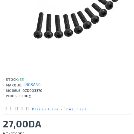
STOCK:
55
JINGBANG
MARQUE:
MODÈLE:
DZD003370
POIDS:
10.00g
Basé sur 0 avis.
-
Écrire un avis
27,00DA
H.T : 27,00DA