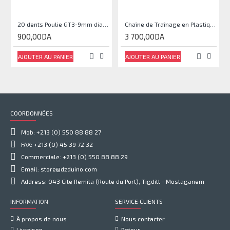
20 dents Poulie GT3-9mm diamètre 5mm
Chaîne de Traînage en Plastique 25X38-1000mm
900,00DA
3 700,00DA
AJOUTER AU PANIER
AJOUTER AU PANIER
COORDONNÉES
Mob: +213 (0) 550 88 88 27
FAX: +213 (0) 45 39 72 32
Commerciale: +213 (0) 550 88 88 29
Email: store@dzduino.com
Address: 043 Cite Remila (Route du Port), Tigditt - Mostaganem
INFORMATION
SERVICE CLIENTS
À propos de nous
Nous contacter
Livraison
Retour