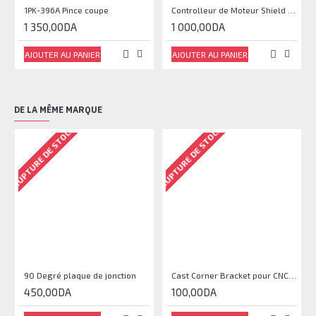
1PK-396A Pince coupe
Controlleur de Moteur Shield L293D
1 350,00DA
1 000,00DA
AJOUTER AU PANIER
AJOUTER AU PANIER
DE LA MÊME MARQUE
RUPTURE DE STOCK
RUPTURE DE STOCK
90 Degré plaque de jonction
Cast Corner Bracket pour CNC, Imprimante 3D
450,00DA
100,00DA