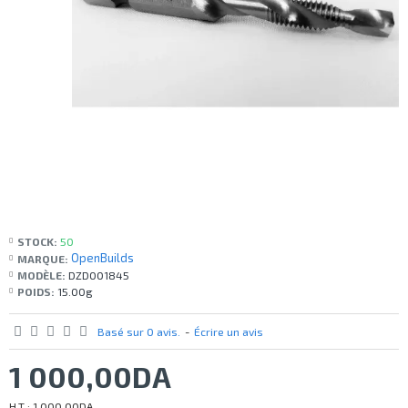
STOCK:
50
OpenBuilds
MARQUE:
MODÈLE:
DZD001845
POIDS:
15.00g
Basé sur 0 avis.
-
Écrire un avis
1 000,00DA
H.T : 1 000,00DA