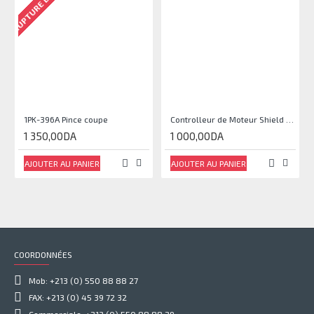
RUPTURE DE STOCK
1PK-396A Pince coupe
Controlleur de Moteur Shield L293D
1 350,00DA
1 000,00DA
AJOUTER AU PANIER
AJOUTER AU PANIER
COORDONNÉES
Mob: +213 (0) 550 88 88 27
FAX: +213 (0) 45 39 72 32