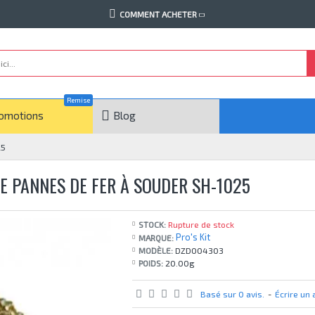
COMMENT ACHETER
Remise
omotions
Blog
25
E PANNES DE FER À SOUDER SH-1025
STOCK:
Rupture de stock
Pro's Kit
MARQUE:
MODÈLE:
DZD004303
POIDS:
20.00g
Basé sur 0 avis.
-
Écrire un 