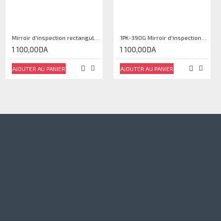
Mirroir d'inspection rectangulaire JJAM0144
1PK-390G Mirroir d'inspection rectangulaire Pro'sKit
1 100,00DA
1 100,00DA
AJOUTER AU PANIER
AJOUTER AU PANIER