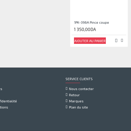
1PK-396A Pince coupe
1 350,00DA
AJOUTER AU PANIER
SERVICE CLIENTS
us
Nous contacter
Retour
identialité
Marques
tions
Plan du site