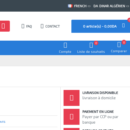
FRENCH
DA
DINAR ALGÉRIEN
FAQ
CONTACT
0 article(s) - 0,00DA
0
0
Comparer
Compte
Liste de souhaits
LIVRAISON DISPONIBLE
livraison à domicile
PAIEMENT EN LIGNE
Payer par CCP ou par
avis
banque