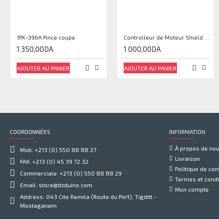
1PK-396A Pince coupe
Controlleur de Moteur Shield L293D
1 350,00DA
1 000,00DA
AJOUTER AU PANIER
AJOUTER AU PANIER
COORDONNÉES
INFORMATION
À propos de no
Mob: +213 (0) 550 88 88 27
Livraison
FAX: +213 (0) 45 39 72 32
Politique de conf
Commerciale: +213 (0) 550 88 88 29
Termes et condi
Email: store@dzduino.com
Mon compte
Address: 043 Cite Remila (Route du Port), Tigditt -
Mostaganem