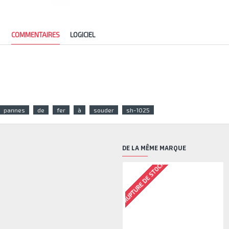
COMMENTAIRES
LOGICIEL
pannes
de
fer
à
souder
sh-1025
DE LA MÊME MARQUE
RUPTURE DE STOCK