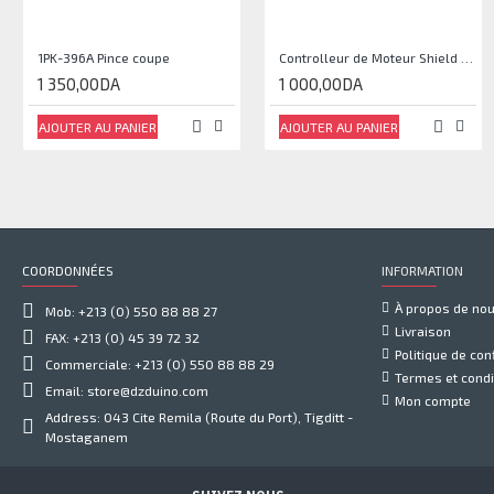
1PK-396A Pince coupe
Controlleur de Moteur Shield L293D
1 350,00DA
1 000,00DA
AJOUTER AU PANIER
AJOUTER AU PANIER
COORDONNÉES
INFORMATION
À propos de no
Mob: +213 (0) 550 88 88 27
Livraison
FAX: +213 (0) 45 39 72 32
Politique de conf
Commerciale: +213 (0) 550 88 88 29
Termes et condi
Email: store@dzduino.com
Mon compte
Address: 043 Cite Remila (Route du Port), Tigditt -
Mostaganem