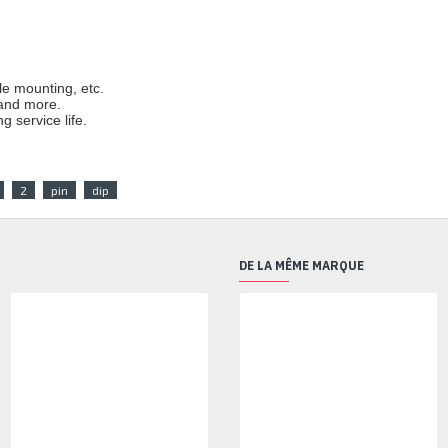
e mounting, etc.
 and more.
 service life.
2
pin
dip
DE LA MÊME MARQUE