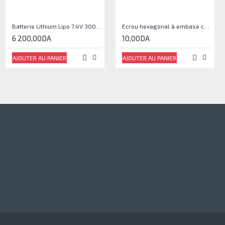
Batterie Lithium Lipo 7.4V 3000mAh 2S 35C
Ecrou hexagonal à embase crantée M5
6 200,00DA
10,00DA
AJOUTER AU PANIER
AJOUTER AU PANIER