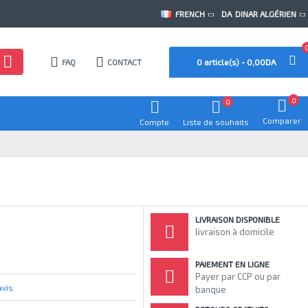
FRENCH
DA
DINAR ALGÉRIEN
FAQ
CONTACT
0 article(s) - 0,00DA
0
0
Comparer
Compte
Liste de souhaits
LIVRAISON DISPONIBLE
livraison à domicile
PAIEMENT EN LIGNE
Payer par CCP ou par
avis
banque