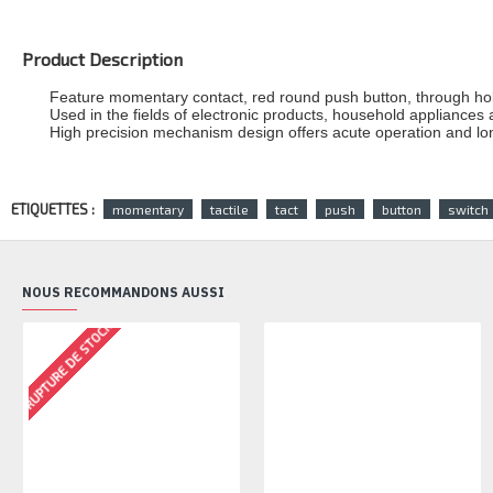
Product Description
Feature momentary contact, red round push button, through hol
Used in the fields of electronic products, household appliances
High precision mechanism design offers acute operation and long
ETIQUETTES :
momentary
tactile
tact
push
button
switch
NOUS RECOMMANDONS AUSSI
RUPTURE DE STOCK