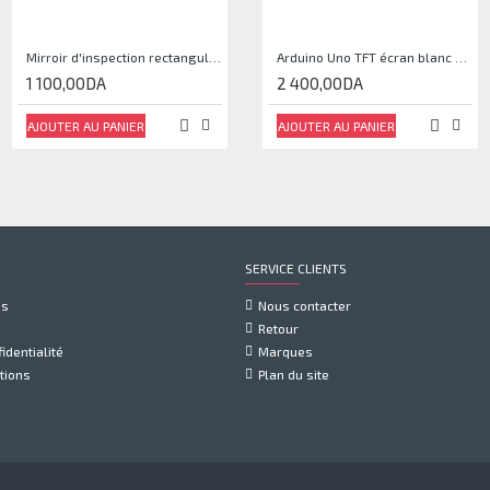
Mirroir d'inspection rectangulaire JJAM0144
Arduino Uno TFT écran blanc 2,4 pouces
1 100,00DA
2 400,00DA
AJOUTER AU PANIER
AJOUTER AU PANIER
SERVICE CLIENTS
us
Nous contacter
Retour
identialité
Marques
tions
Plan du site