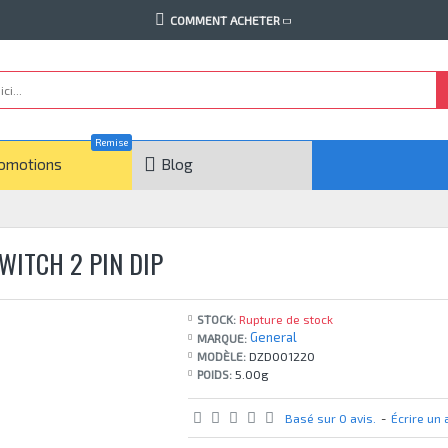
COMMENT ACHETER
Remise
omotions
Blog
WITCH 2 PIN DIP
STOCK:
Rupture de stock
General
MARQUE:
MODÈLE:
DZD001220
POIDS:
5.00g
Basé sur 0 avis.
-
Écrire un 