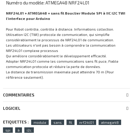
Numéro du modèle: ATMEGA48 NRF24L01
NRF24L01 + ATMEGA48 + sans fil Bouclier Module SPI à IIC I2C TWI
l'interface pour Arduino
Pour Robot contrôle, contrôle à distance. Informations collection.
Utilisation I2C (TWI) protocole de communication, qui simplifie
considérablement le processus de NRF24L01 de communication.
Les utilisateurs n'ont pas besoin à comprendre la communication
NRF24L01 complexe processus
Qui améliore considérablement le développement efficacité.
Adopter NRF24L01 comme les communications sans fil puce, Fiable
communication protocole et réduire la perte de données.
La distance de transmission maximale peut atteindre 70 m (Pour
référence seulement).
COMMENTAIRES
LOGICIEL
ETIQUETTES :
module
sans
fil
nrf24l01
atmega48
spi
à
i2c