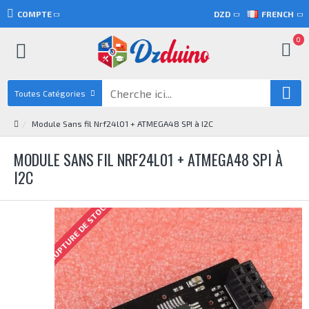
COMPTE
DZD
FRENCH
0
Toutes Catégories
Module Sans fil Nrf24l01 + ATMEGA48 SPI à I2C
MODULE SANS FIL NRF24L01 + ATMEGA48 SPI À
I2C
RUPTURE DE STOCK