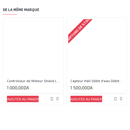
DE LA MÊME MARQUE
RUPTURE DE STOCK
Controlleur de Moteur Shield L293D
Capteur Hall Débit d'eau Débitmètre Contrôle 1-30L Eau / min 1.75MPa
1 000,00DA
1 500,00DA
AJOUTER AU PANIER
AJOUTER AU PANIER