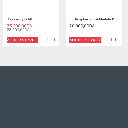
Raspberry Pi 400
UK-Raspberry Pi 4 Modèle B, SoC BCM2711, RAM 1Go DDR4, USB 3.0, PoE
25 000,00DA
20 000,00DA
28 000,00DA
AJOUTER AU PANIER
AJOUTER AU PANIER