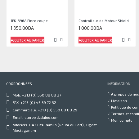
1PK-396A Pince coupe
Controlleur de Moteur Shield L293D
1 350,00DA
1 000,00DA
AJOUTER AU PANIER
AJOUTER AU PANIER
COORDONNÉES
INFORMATION
À propos de no
Mob: +213 (0) 550 88 88 27
Livraison
FAX: +213 (0) 45 39 72 32
Politique de conf
Commerciale: +213 (0) 550 88 88 29
Termes et condi
Email: store@dzduino.com
Mon compte
Address: 043 Cite Remila (Route du Port), Tigditt -
Mostaganem