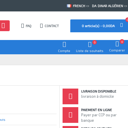
FRENCH
DA
DINAR ALGÉRIEN
FAQ
CONTACT
0 article(s) - 0,00DA
0
0
Comparer
Compte
Liste de souhaits
LIVRAISON DISPONIBLE
livraison à domicile
PAIEMENT EN LIGNE
Payer par CCP ou par
avis
banque