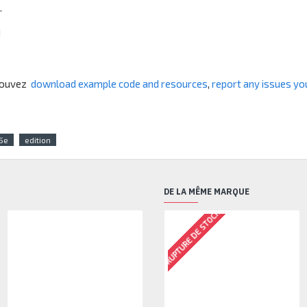
.
!
 pouvez
download example code and resources
,
report any issues yo
5e
edition
DE LA MÊME MARQUE
RUPTURE DE STOCK