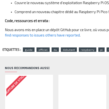
Couvre le nouveau système d’exploitation Raspberry Pi OS
Comprend un nouveau chapitre dédié au Raspberry Pi Pico 
Code, ressources et errata :
Nous avons mis en place un dépôt GitHub pour ce livre, où vous
find responses to issues others have reported
.
ETIQUETTES :
guide
officiel
du
debutant
raspberry
pi
NOUS RECOMMANDONS AUSSI
RUPTURE DE STOCK