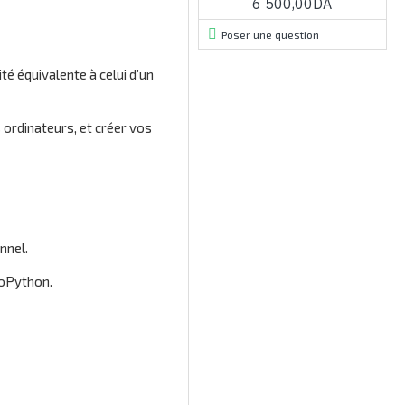
6 500,00DA
Poser une question
té équivalente à celui d’un
ordinateurs, et créer vos
nnel.
roPython.