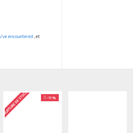
u've encountered
, et
RUPTURE DE STOCK
-11 %