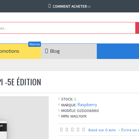
COMMENT ACHETER
Remise
omotions
Blog
I -5E ÉDITION
STOCK:
5
Raspberry
MARQUE:
MODÈLE:
DZD006880
MPN:
MAG70FR
Basé sur 0 avis.
-
Écrire un 