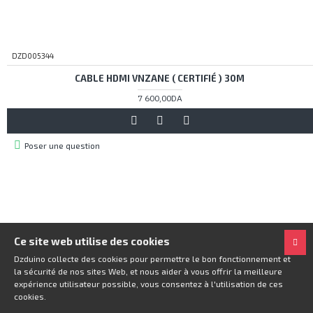
DZD005344
CABLE HDMI VNZANE ( CERTIFIÉ ) 30M
7 600,00DA
Poser une question
Ce site web utilise des cookies
Dzduino collecte des cookies pour permettre le bon fonctionnement et
la sécurité de nos sites Web, et nous aider à vous offrir la meilleure
expérience utilisateur possible, vous consentez à l'utilisation de ces
cookies.