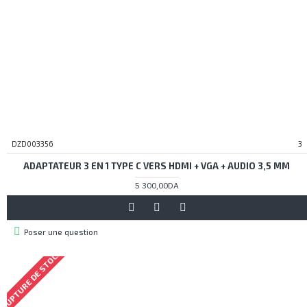
DZD003356
3
ADAPTATEUR 3 EN 1 TYPE C VERS HDMI + VGA + AUDIO 3,5 MM
5 300,00DA
Poser une question
RUPTURE DE STOCK