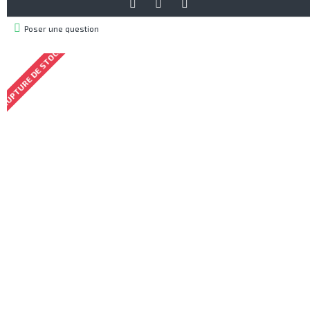
Poser une question
RUPTURE DE STOCK