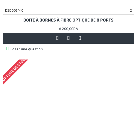
DZD005440
2
BOÎTE À BORNES À FIBRE OPTIQUE DE 8 PORTS
6 200,00DA
Poser une question
RUPTURE DE STOCK