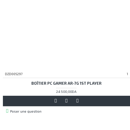
DZD005297
1
BOÎTIER PC GAMER AR-7G 1ST PLAYER
24 500,00DA
Poser une question