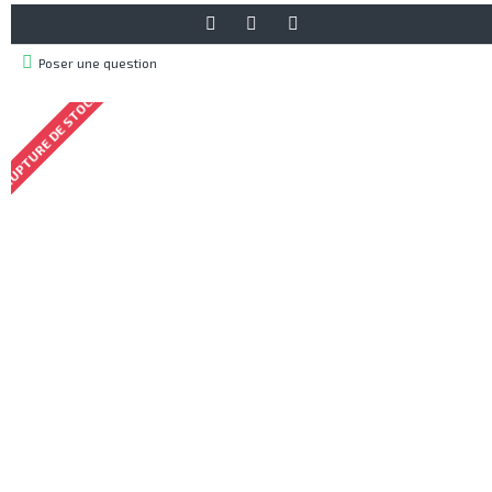
Poser une question
RUPTURE DE STOCK