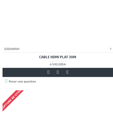
DZD006561
1
CABLE HDMI PLAT 30M
6 500,00DA
Poser une question
RUPTURE DE STOCK