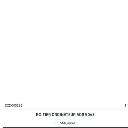
DZD005295
1
BOITIER ORDINATEUR ADR 5043
11 900,00DA