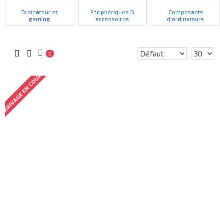
Ordinateur et
Périphériques &
Composants
gaming
accessoires
d'ordinateurs
0
ARRIVAGE EN COURS