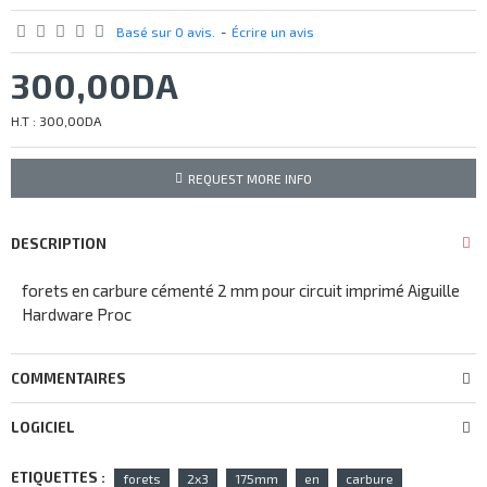
Basé sur 0 avis.
-
Écrire un avis
300,00DA
H.T : 300,00DA
REQUEST MORE INFO
DESCRIPTION
forets en carbure cémenté 2 mm pour circuit imprimé Aiguille
Hardware Proc
COMMENTAIRES
LOGICIEL
ETIQUETTES :
forets
2x3
175mm
en
carbure