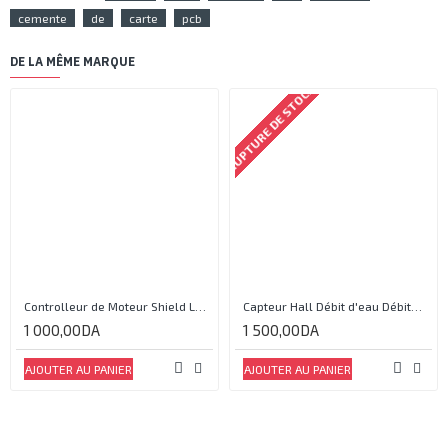
cemente
de
carte
pcb
DE LA MÊME MARQUE
RUPTURE DE STOCK
Controlleur de Moteur Shield L293D
Capteur Hall Débit d'eau Débitmètre Contrôle 1-30L Eau / min 1.75MPa
1 000,00DA
1 500,00DA
AJOUTER AU PANIER
AJOUTER AU PANIER