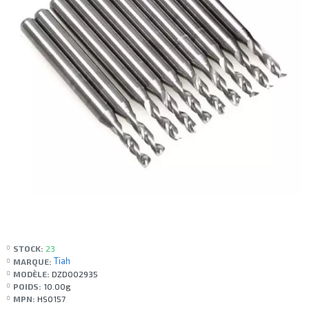
STOCK:
23
Tiah
MARQUE:
MODÈLE:
DZD002935
POIDS:
10.00g
MPN:
HS0157