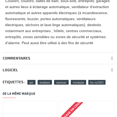
Couloirs, couloirs, salles de bain, sous-sols, entrepôts, garages
et autres lieux à éclairage automatique, ventilateur d'extraction
automatique et autres appareils électriques (à incandescence,
fluorescents, buzzer, portes automatiques, ventilateurs
électriques, séchoirs et lave-linge automatiques), destinés
notamment aux entreprises , hôtels, centres commerciaux,
entrepôts, zones sensibles ou zones de sécurité et systèmes
d’alarme. Peut aussi être utilisé à des fins de sécurité
COMMENTAIRES
LOGICIEL
ETIQUETTES :
pir
motion
sensor
module
hc-sr501
DE LA MÊME MARQUE
ARRIVAGE EN COURS