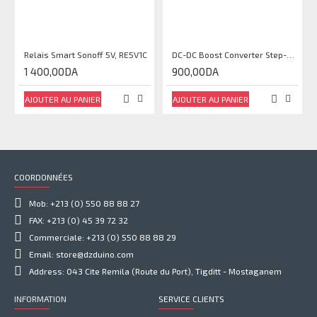
Relais Smart Sonoff 5V, RE5V1C
DC-DC Boost Converter Step-Up Power Module Output 5V-35V
1 400,00DA
900,00DA
AJOUTER AU PANIER
AJOUTER AU PANIER
COORDONNÉES
Mob: +213 (0) 550 88 88 27
FAX: +213 (0) 45 39 72 32
Commerciale: +213 (0) 550 88 88 29
Email: store@dzduino.com
Address: 043 Cite Remila (Route du Port), Tigditt - Mostaganem
INFORMATION
SERVICE CLIENTS