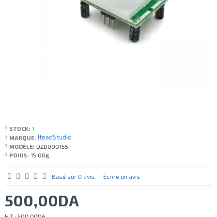
STOCK:
1
IteadStudio
MARQUE:
MODÈLE:
DZD000155
POIDS:
15.00g
Basé sur 0 avis.
-
Écrire un avis
500,00DA
H.T : 500,00DA