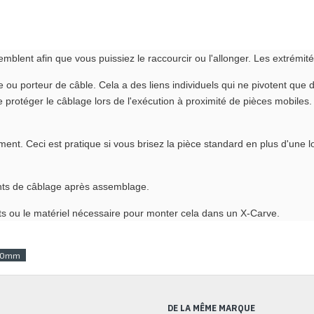
blent afin que vous puissiez le raccourcir ou l'allonger. Les extrémit
ie ou porteur de câble. Cela a des liens individuels qui ne pivotent que 
 de protéger le câblage lors de l'exécution à proximité de pièces mobiles
nt. Ceci est pratique si vous brisez la pièce standard en plus d'une
ments de câblage après assemblage.
s ou le matériel nécessaire pour monter cela dans un X-Carve.
00mm
DE LA MÊME MARQUE