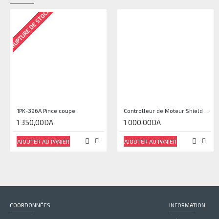
RUPTURE DE STOCK
1PK-396A Pince coupe
Controlleur de Moteur Shield L293D
1 350,00DA
1 000,00DA
AJOUTER AU PANIER
AJOUTER AU PANIER
COORDONNÉES
INFORMATION