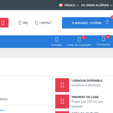
FRENCH
DA
DINAR ALGÉRIEN
FAQ
CONTACT
0 article(s) - 0,00DA
0
0
Comparer
Compte
Liste de souhaits
LIVRAISON DISPONIBLE
livraison à domicile
PAIEMENT EN LIGNE
.00mm
Payer par CCP ou par
banque
avis