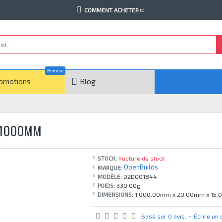
COMMENT ACHETER
Remise
omotions
Blog
0-1000MM
STOCK:
Rupture de stock
OpenBuilds
MARQUE:
MODÈLE:
DZD001844
POIDS:
330.00g
DIMENSIONS:
1,000.00mm x 20.00mm x 15
Basé sur 0 avis.
-
Écrire un 