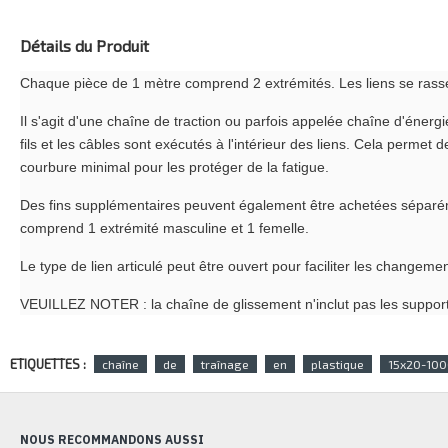
Détails du Produit
Chaque pièce de 1 mètre comprend 2 extrémités. Les liens se rassem
Il s'agit d'une chaîne de traction ou parfois appelée chaîne d'énerg
fils et les câbles sont exécutés à l'intérieur des liens. Cela permet
courbure minimal pour les protéger de la fatigue.
Des fins supplémentaires peuvent également être achetées séparéme
comprend 1 extrémité masculine et 1 femelle.
Le type de lien articulé peut être ouvert pour faciliter les change
VEUILLEZ NOTER : la chaîne de glissement n'inclut pas les support
ETIQUETTES :
chaîne
de
traînage
en
plastique
15x20-10
NOUS RECOMMANDONS AUSSI