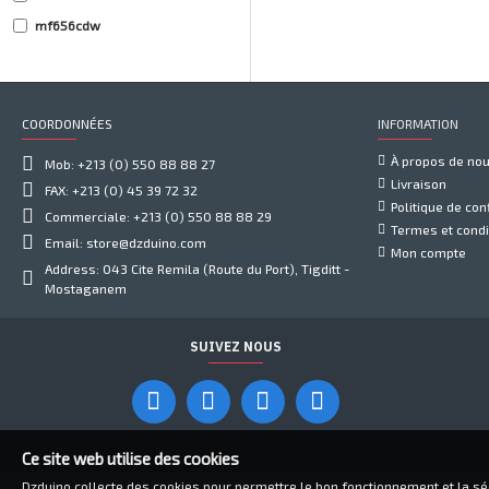
mf656cdw
tk
toner
COORDONNÉES
INFORMATION
À propos de no
Mob: +213 (0) 550 88 88 27
Livraison
FAX: +213 (0) 45 39 72 32
Politique de conf
Commerciale: +213 (0) 550 88 88 29
Termes et condi
Email: store@dzduino.com
Mon compte
Address: 043 Cite Remila (Route du Port), Tigditt -
Mostaganem
SUIVEZ NOUS
Ce site web utilise des cookies
Dzduino collecte des cookies pour permettre le bon fonctionnement et la sécu