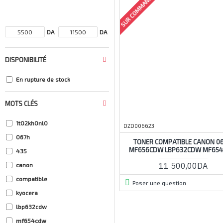
SUR COMMANDE
DA
DA
DISPONIBILITÉ
En rupture de stock
MOTS CLÉS
1t02kh0nl0
DZD006623
067h
TONER COMPATIBLE CANON 06
MF656CDW LBP632CDW MF65
435
11 500,00DA
canon
compatible
Poser une question
kyocera
lbp632cdw
mf654cdw