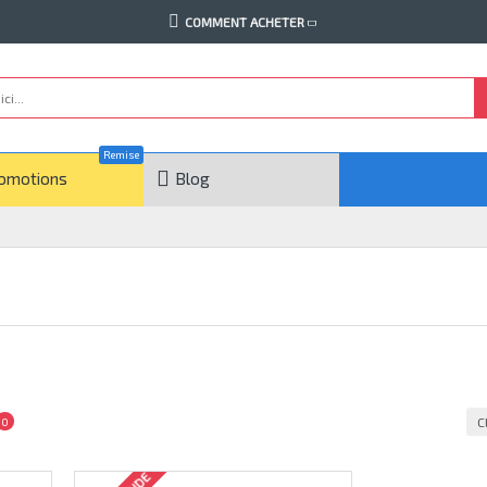
COMMENT ACHETER
Remise
omotions
Blog
C
0