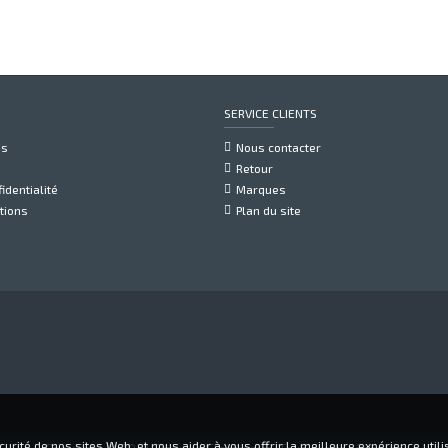
SERVICE CLIENTS
us
Nous contacter
Retour
identialité
Marques
tions
Plan du site
rité de nos sites Web, et nous aider à vous offrir la meilleure expérience utilis