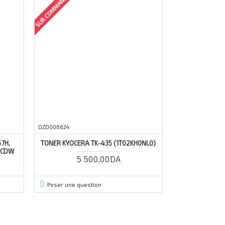
SUR COMMANDE
DZD006624
7H,
TONER KYOCERA TK-435 (1T02KH0NL0)
4CDW
5 500,00DA
Poser une question