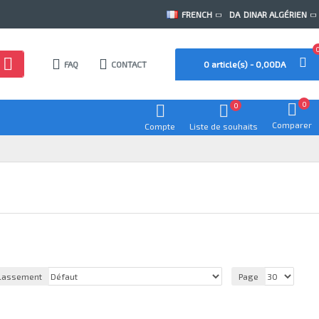
FRENCH
DA
DINAR ALGÉRIEN
FAQ
CONTACT
0 article(s) - 0,00DA
0
0
Comparer
Compte
Liste de souhaits
lassement
Page