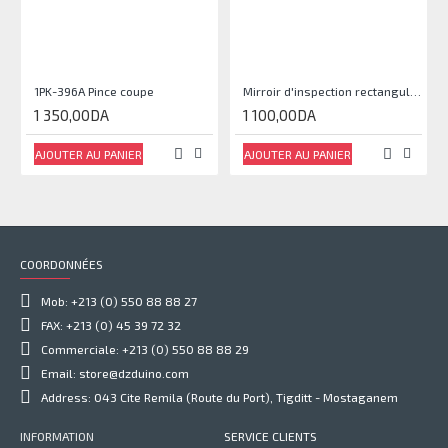
1PK-396A Pince coupe
Mirroir d'inspection rectangulaire JJAM0144
1 350,00DA
1 100,00DA
AJOUTER AU PANIER
AJOUTER AU PANIER
COORDONNÉES
Mob: +213 (0) 550 88 88 27
FAX: +213 (0) 45 39 72 32
Commerciale: +213 (0) 550 88 88 29
Email: store@dzduino.com
Address: 043 Cite Remila (Route du Port), Tigditt - Mostaganem
INFORMATION
SERVICE CLIENTS