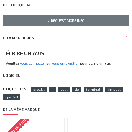
H.T : 1 000,00DA
REQUEST MORE INFO
COMMENTAIRES
ÉCRIRE UN AVIS
Veuillez
vous connecter
ou
vous enregistrer
pour écrire un avis
LOGICIEL
ETIQUETTES :
proskit
-
outil
de
terminal
dimpact
cp-3141
DE LA MÊME MARQUE
RUPTURE DE STOCK