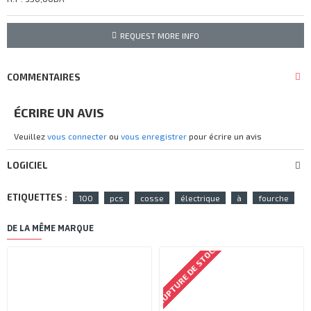
REQUEST MORE INFO
COMMENTAIRES
ÉCRIRE UN AVIS
Veuillez
vous connecter
ou
vous enregistrer
pour écrire un avis
LOGICIEL
ETIQUETTES :
100
pcs
cosse
électrique
à
fourche
DE LA MÊME MARQUE
RUPTURE DE STOCK