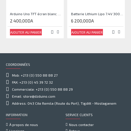
Arduino Uno TFT écran blanc 2,4 pouces
Batterie Lithium Lipo 7.4V 3000mAh 2S 35C
2 400,00DA
6 200,00DA
AJOUTER AU PANIER
AJOUTER AU PANIER
COORDONNÉES
Mob: +213 (0) 550 88 88 27
FAX: +213 (0) 45 39 72 32
Commerciale: +213 (0) 550 88 88 29
Email: store@dzduino.com
Address: 043 Cite Remila (Route du Port), Tigditt - Mostaganem
INFORMATION
SERVICE CLIENTS
À propos de nous
Nous contacter
Livraison
Retour