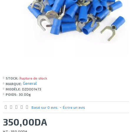
STOCK:
Rupture de stock
General
MARQUE:
MODÈLE:
DZD001473
POIDS:
30.00g
Basé sur 0 avis.
-
Écrire un avis
350,00DA
H.T : 350,00DA