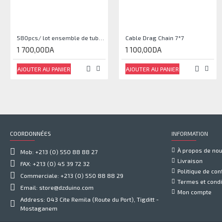
580pcs/ lot ensemble de tubes thermorétractables
Cable Drag Chain 7*7
1 700,00DA
1 100,00DA
AJOUTER AU PANIER
AJOUTER AU PANIER
COORDONNÉES
INFORMATION
À propos de no
Mob: +213 (0) 550 88 88 27
Livraison
FAX: +213 (0) 45 39 72 32
Politique de conf
Commerciale: +213 (0) 550 88 88 29
Termes et condi
Email: store@dzduino.com
Mon compte
Address: 043 Cite Remila (Route du Port), Tigditt -
Mostaganem