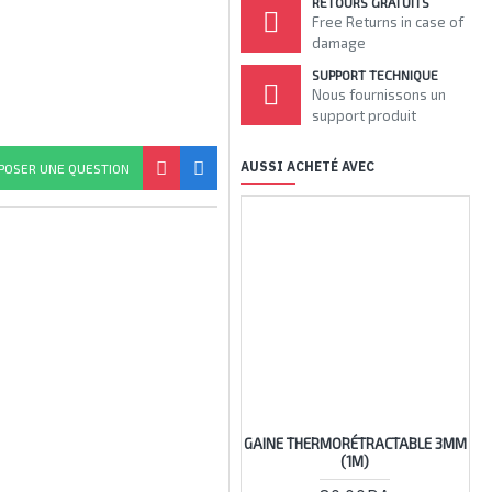
RETOURS GRATUITS
Free Returns in case of
damage
SUPPORT TECHNIQUE
Nous fournissons un
support produit
AUSSI ACHETÉ AVEC
POSER UNE QUESTION
GAINE THERMORÉTRACTABLE 3MM
GA
(1M)