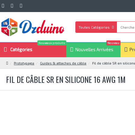
Toutes Catégories
Nouveaux produits
Nouveau
Catégories
Nouvelles Arrivées
Pr
Prototypage
Guides & attaches de câble
Fil de câble SR en silico
FIL DE CÂBLE SR EN SILICONE 16 AWG 1M