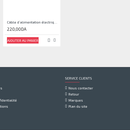
Câble d’alimentation électrique Souple 3x2.5 mm² GISB
Câble JST femelle à 3 broches 30cm
220,00DA
35,00DA
AJOUTER AU PANIER
AJOUTER AU PANIER
SERVICE CLIENTS
us
Nous contacter
Retour
identialité
Marques
tions
Plan du site