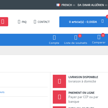
FRENCH
DA
DINAR ALGÉRIEN
FAQ
CONTACT
0 article(s) - 0,00DA
0
0
Comparer
Compte
Liste de souhaits
LIVRAISON DISPONIBLE
livraison à domicile
avis
PAIEMENT EN LIGNE
Payer par CCP ou par
banque