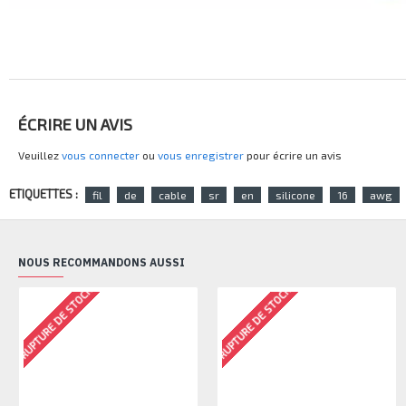
ÉCRIRE UN AVIS
Veuillez
vous connecter
ou
vous enregistrer
pour écrire un avis
ETIQUETTES :
fil
de
cable
sr
en
silicone
16
awg
NOUS RECOMMANDONS AUSSI
RUPTURE DE STOCK
RUPTURE DE STOCK