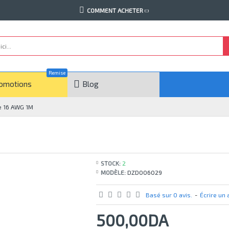
COMMENT ACHETER
Remise
omotions
Blog
ne 16 AWG 1M
STOCK:
2
MODÈLE:
DZD006029
Basé sur 0 avis.
-
Écrire un 
500,00DA