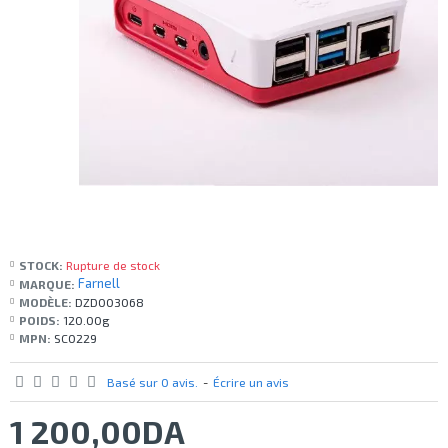
STOCK:
Rupture de stock
Farnell
MARQUE:
MODÈLE:
DZD003068
POIDS:
120.00g
MPN:
SC0229
Basé sur 0 avis.
-
Écrire un avis
1 200,00DA