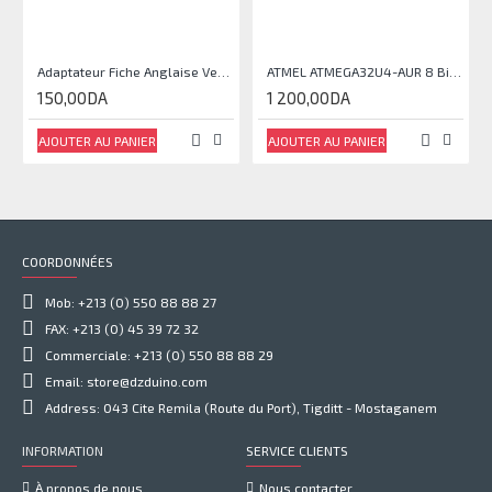
Adaptateur Fiche Anglaise Vers Fiche Europe Male T-605K2 250 V 16A
ATMEL ATMEGA32U4-AUR 8 Bit Microcontroller
150,00DA
1 200,00DA
AJOUTER AU PANIER
AJOUTER AU PANIER
COORDONNÉES
Mob: +213 (0) 550 88 88 27
FAX: +213 (0) 45 39 72 32
Commerciale: +213 (0) 550 88 88 29
Email: store@dzduino.com
Address: 043 Cite Remila (Route du Port), Tigditt - Mostaganem
INFORMATION
SERVICE CLIENTS
À propos de nous
Nous contacter