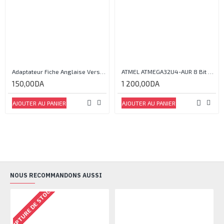
Adaptateur Fiche Anglaise Vers Fiche Europe Male T-605K2 250 V 16A
ATMEL ATMEGA32U4-AUR 8 Bit Microcontroller
150,00DA
1 200,00DA
AJOUTER AU PANIER
AJOUTER AU PANIER
NOUS RECOMMANDONS AUSSI
RUPTURE DE STOCK