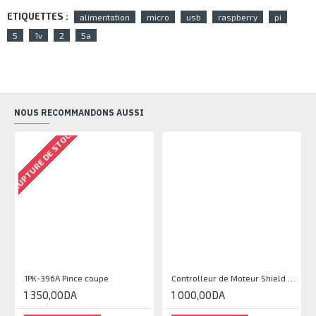
ETIQUETTES :
alimentation
micro
usb
raspberry
pi
5
1v
2
5a
NOUS RECOMMANDONS AUSSI
RUPTURE DE STOCK
1PK-396A Pince coupe
Controlleur de Moteur Shield L293D
1 350,00DA
1 000,00DA