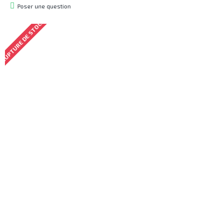
Poser une question
RUPTURE DE STOCK