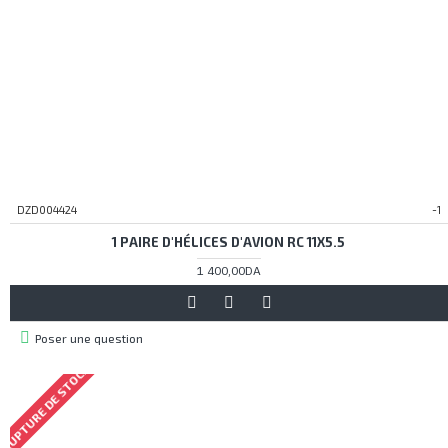
DZD004424
-1
1 PAIRE D'HÉLICES D'AVION RC 11X5.5
1 400,00DA
Poser une question
RUPTURE DE STOCK