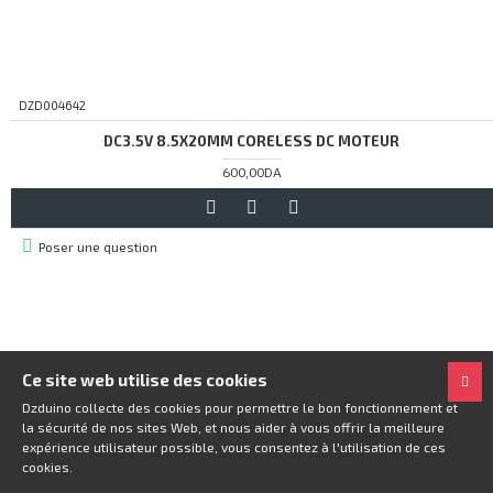
DZD004642
DC3.5V 8.5X20MM CORELESS DC MOTEUR
600,00DA
Poser une question
Ce site web utilise des cookies
Dzduino collecte des cookies pour permettre le bon fonctionnement et
la sécurité de nos sites Web, et nous aider à vous offrir la meilleure
expérience utilisateur possible, vous consentez à l'utilisation de ces
cookies.