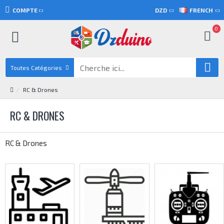
COMPTE
DZD
FRENCH
0
Toutes Catégories
RC & Drones
RC & DRONES
RC & Drones