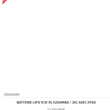
DZD000383
BATTERIE LIPO 11.1V 3S 5200MAH / 35C AVEC XT60
12 500,00DA