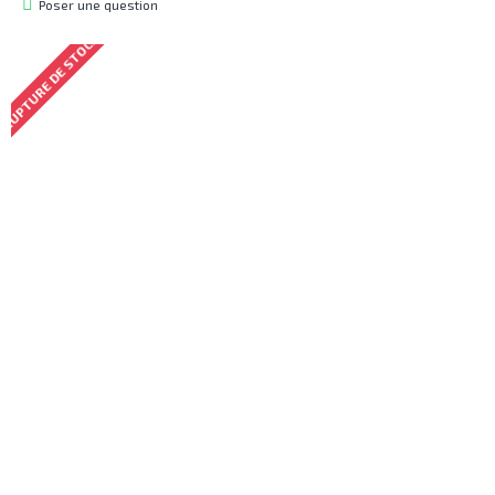
Poser une question
RUPTURE DE STOCK