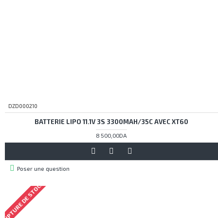
DZD000210
BATTERIE LIPO 11.1V 3S 3300MAH/35C AVEC XT60
8 500,00DA
Poser une question
RUPTURE DE STOCK