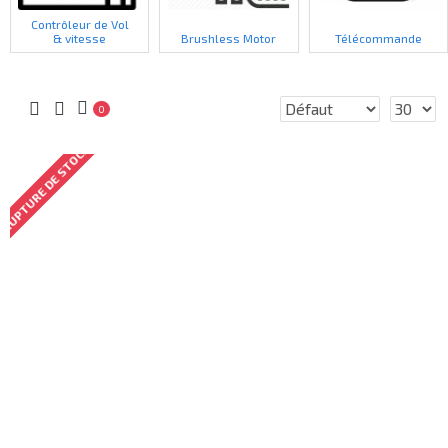
Contrôleur de Vol
& vitesse
Brushless Motor
Télécommande
0
RUPTURE DE STOCK