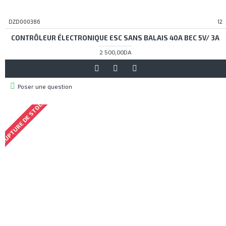
DZD000386
12
CONTRÔLEUR ÉLECTRONIQUE ESC SANS BALAIS 40A BEC 5V/ 3A
2 500,00DA
Poser une question
RUPTURE DE STOCK