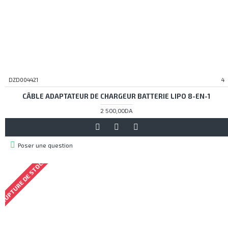
DZD004421
4
CÂBLE ADAPTATEUR DE CHARGEUR BATTERIE LIPO 8-EN-1
2 500,00DA
Poser une question
RUPTURE DE STOCK