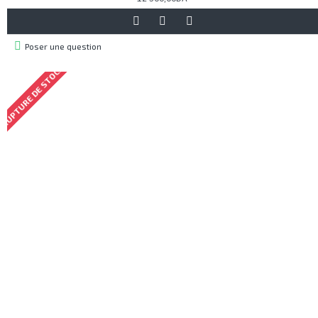
Poser une question
RUPTURE DE STOCK