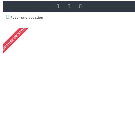
Poser une question
RUPTURE DE STOCK