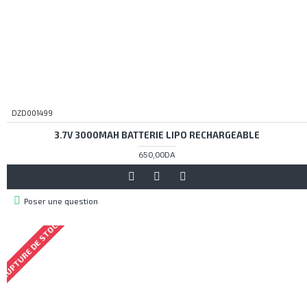
DZD001499
3.7V 3000MAH BATTERIE LIPO RECHARGEABLE
650,00DA
Poser une question
RUPTURE DE STOCK