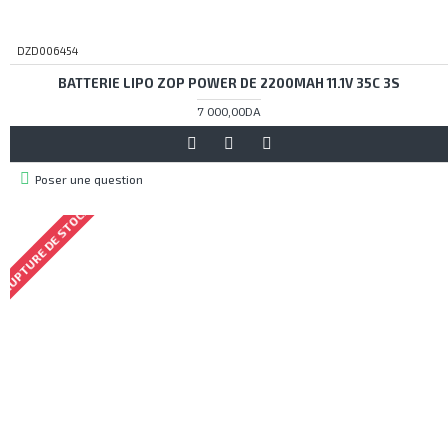
DZD006454
BATTERIE LIPO ZOP POWER DE 2200MAH 11.1V 35C 3S
7 000,00DA
Poser une question
RUPTURE DE STOCK