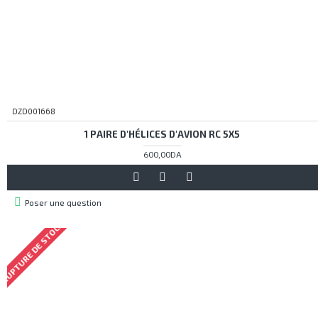
DZD001668
1 PAIRE D'HÉLICES D'AVION RC 5X5
600,00DA
Poser une question
RUPTURE DE STOCK