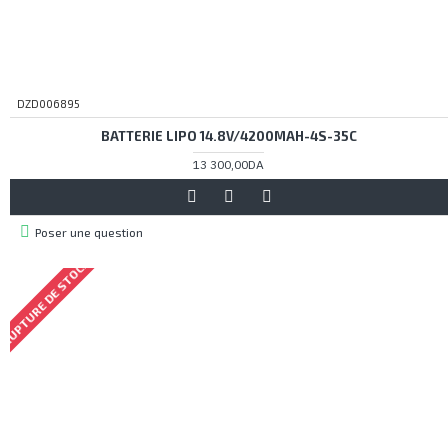
DZD006895
BATTERIE LIPO 14.8V/4200MAH-4S-35C
13 300,00DA
Poser une question
RUPTURE DE STOCK