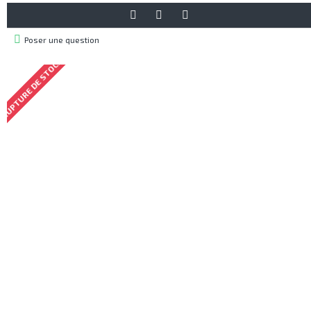
Poser une question
RUPTURE DE STOCK