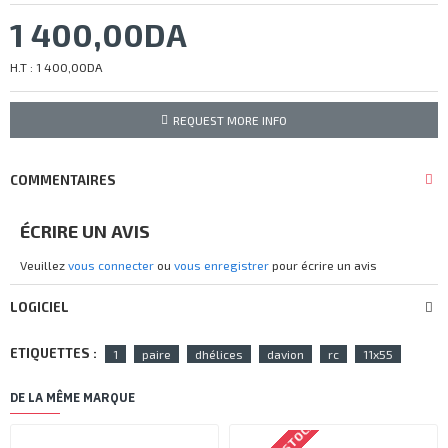
1 400,00DA
H.T : 1 400,00DA
REQUEST MORE INFO
COMMENTAIRES
ÉCRIRE UN AVIS
Veuillez
vous connecter
ou
vous enregistrer
pour écrire un avis
LOGICIEL
ETIQUETTES :
1
paire
dhélices
davion
rc
11x55
DE LA MÊME MARQUE