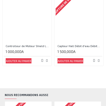
RUPTURE DE STOCK
Controlleur de Moteur Shield L293D
Capteur Hall Débit d'eau Débitmètre Contrôle 1-30L Eau / min 1.75MPa
1 000,00DA
1 500,00DA
AJOUTER AU PANIER
AJOUTER AU PANIER
NOUS RECOMMANDONS AUSSI