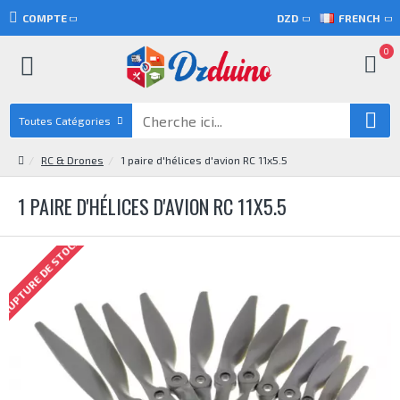
COMPTE
DZD
FRENCH
0
Toutes Catégories
RC & Drones
1 paire d'hélices d'avion RC 11x5.5
1 PAIRE D'HÉLICES D'AVION RC 11X5.5
RUPTURE DE STOCK