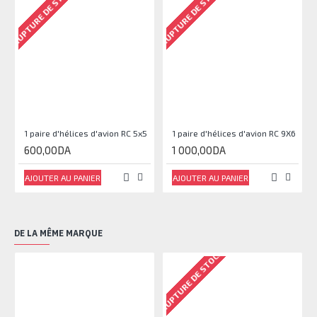
RUPTURE DE STOCK
RUPTURE DE STOCK
RU
1 paire d'hélices d'avion RC 5x5
1 paire d'hélices d'avion RC 9X6
600,00DA
1 000,00DA
AJOUTER AU PANIER
AJOUTER AU PANIER
DE LA MÊME MARQUE
RUPTURE DE STOCK
RU