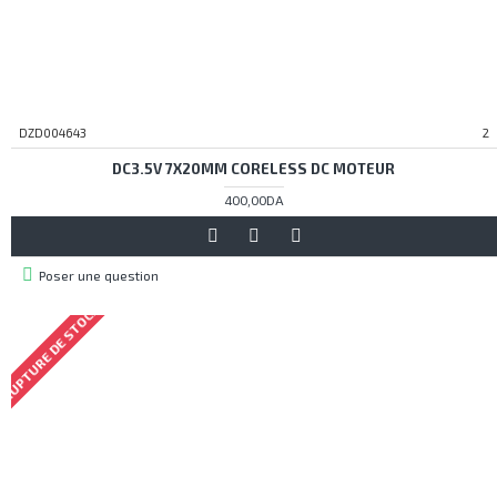
DZD004643
2
DC3.5V 7X20MM CORELESS DC MOTEUR
400,00DA
Poser une question
RUPTURE DE STOCK