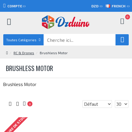
COMPTE
DZD
FRENCH
0
Toutes Catégories
RC & Drones
Brushless Motor
BRUSHLESS MOTOR
Brushless Motor
0
RUPTURE DE STOCK