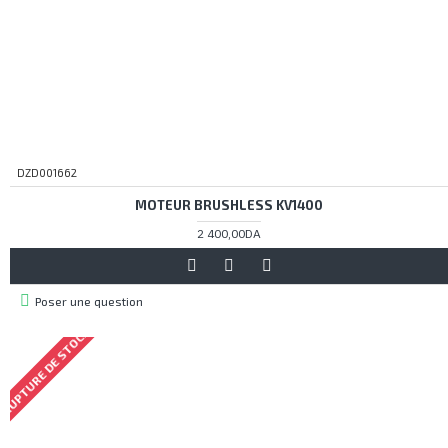
DZD001662
MOTEUR BRUSHLESS KV1400
2 400,00DA
Poser une question
RUPTURE DE STOCK