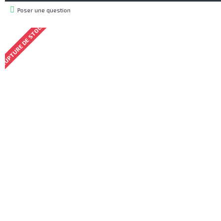
Poser une question
RUPTURE DE STOCK