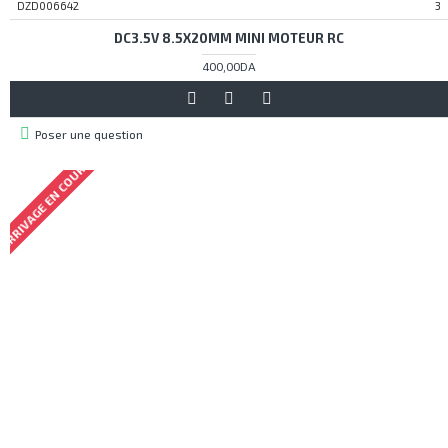
DZD006642
3
DC3.5V 8.5X20MM MINI MOTEUR RC
400,00DA
Poser une question
ARRIVAGE EN COURS