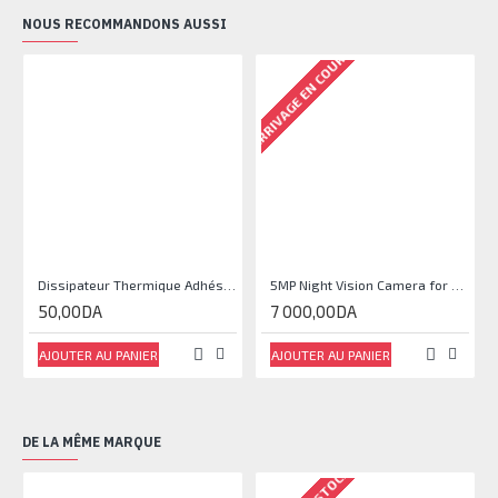
NOUS RECOMMANDONS AUSSI
ARRIVAGE EN COURS
RU
Dissipateur Thermique Adhésif en Aluminium 9*9*5MM
5MP Night Vision Camera for Raspberry Pi OV5647 160°
50,00DA
7 000,00DA
AJOUTER AU PANIER
AJOUTER AU PANIER
DE LA MÊME MARQUE