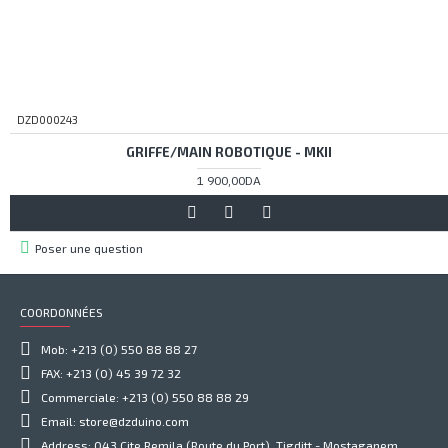
DZD000243
GRIFFE/MAIN ROBOTIQUE - MKII
1 900,00DA
Poser une question
COORDONNÉES
Mob: +213 (0) 550 88 88 27
FAX: +213 (0) 45 39 72 32
Commerciale: +213 (0) 550 88 88 29
Email: store@dzduino.com
Address: 043 Cite Remila (Route du Port), Tigditt - Mostaganem