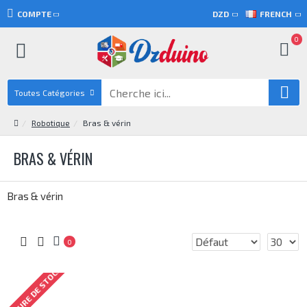
COMPTE
DZD
FRENCH
0
Toutes Catégories
Robotique
Bras & vérin
BRAS & VÉRIN
Bras & vérin
0
RUPTURE DE STOCK