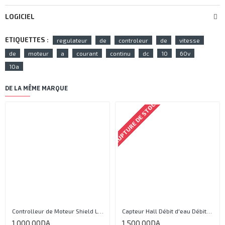
LOGICIEL
ETIQUETTES :
regulateur
de
controleur
de
vitesse
de
moteur
a
courant
continu
dc
10
60v
10a
DE LA MÊME MARQUE
RUPTURE DE STOCK
Controlleur de Moteur Shield L293D
Capteur Hall Débit d'eau Débitmètre Contrôle 1-30L Eau / min 1.75MPa
1 000,00DA
1 500,00DA