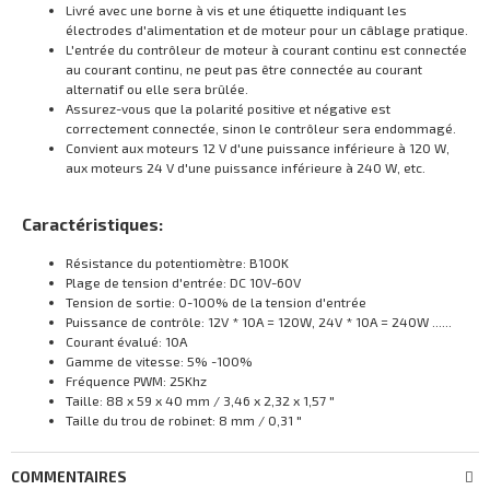
Livré avec une borne à vis et une étiquette indiquant les
électrodes d'alimentation et de moteur pour un câblage pratique.
L'entrée du contrôleur de moteur à courant continu est connectée
au courant continu, ne peut pas être connectée au courant
alternatif ou elle sera brûlée.
Assurez-vous que la polarité positive et négative est
correctement connectée, sinon le contrôleur sera endommagé.
Convient aux moteurs 12 V d'une puissance inférieure à 120 W,
aux moteurs 24 V d'une puissance inférieure à 240 W, etc.
Caractéristiques:
Résistance du potentiomètre: B100K
Plage de tension d'entrée: DC 10V-60V
Tension de sortie: 0-100% de la tension d'entrée
Puissance de contrôle: 12V * 10A = 120W, 24V * 10A = 240W ......
Courant évalué: 10A
Gamme de vitesse: 5% -100%
Fréquence PWM: 25Khz
Taille: 88 x 59 x 40 mm / 3,46 x 2,32 x 1,57 "
Taille du trou de robinet: 8 mm / 0,31 "
COMMENTAIRES