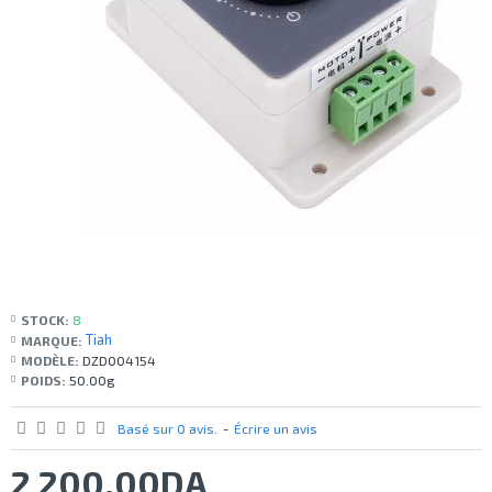
STOCK:
8
Tiah
MARQUE:
MODÈLE:
DZD004154
POIDS:
50.00g
Basé sur 0 avis.
-
Écrire un avis
2 200,00DA