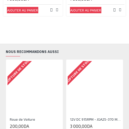
AJOUTER AU PANIER
AJOUTER AU PANIER
NOUS RECOMMANDONS AUSSI
RUPTURE DE STOCK
RUPTURE DE STOCK
RU
Roue de Voiture
12V DC 915RPM - JGA25-370 Moteur à engrenages avec encodeur
200,00DA
3 000,00DA