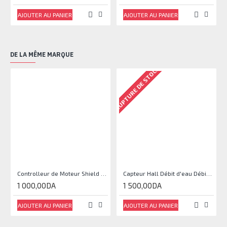
AJOUTER AU PANIER
AJOUTER AU PANIER
DE LA MÊME MARQUE
RUPTURE DE STOCK
RU
Controlleur de Moteur Shield L293D
Capteur Hall Débit d'eau Débitmètre Contrôle 1-30L Eau / min 1.75MPa
1 000,00DA
1 500,00DA
AJOUTER AU PANIER
AJOUTER AU PANIER