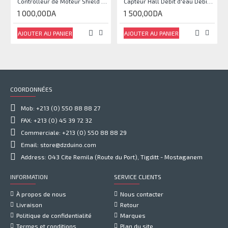
Controlleur de Moteur Shield L293D
Capteur Hall Débit d'eau Débitmètre Contrôle 1-30L Eau / min 1.75MPa
1 000,00DA
1 500,00DA
AJOUTER AU PANIER
AJOUTER AU PANIER
COORDONNÉES
Mob: +213 (0) 550 88 88 27
FAX: +213 (0) 45 39 72 32
Commerciale: +213 (0) 550 88 88 29
Email: store@dzduino.com
Address: 043 Cite Remila (Route du Port), Tigditt - Mostaganem
INFORMATION
SERVICE CLIENTS
À propos de nous
Nous contacter
Livraison
Retour
Politique de confidentialité
Marques
Termes et conditions
Plan du site