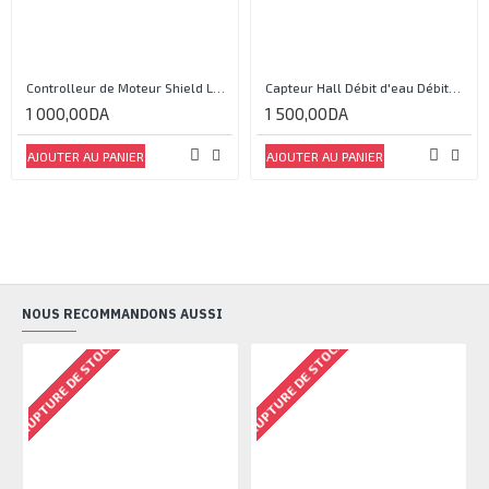
Controlleur de Moteur Shield L293D
Capteur Hall Débit d'eau Débitmètre Contrôle 1-30L Eau / min 1.75MPa
1 000,00DA
1 500,00DA
AJOUTER AU PANIER
AJOUTER AU PANIER
NOUS RECOMMANDONS AUSSI
RUPTURE DE STOCK
RUPTURE DE STOCK