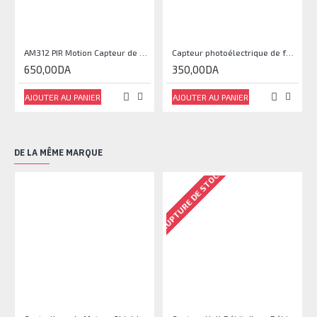
AM312 PIR Motion Capteur de corps humain
Capteur photoélectrique de faisceau Module de capteur IR
650,00DA
350,00DA
AJOUTER AU PANIER
AJOUTER AU PANIER
DE LA MÊME MARQUE
RUPTURE DE STOCK
RU