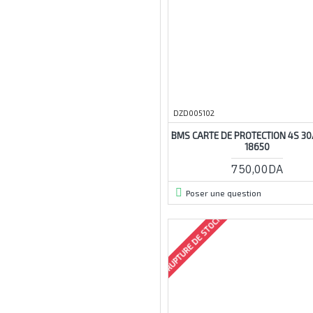
11
12
12a
12v
14
DZD005102
15a
BMS CARTE DE PROTECTION 4S 30
16s
18650
18
750,00DA
18a
Poser une question
18v
20a
RUPTURE DE STOCK
20m05
20w
23v
24
24v