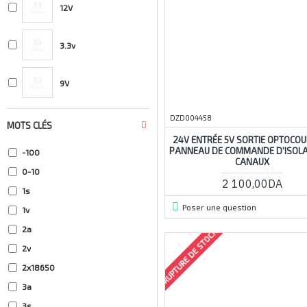
12V
3.3v
9V
DZD004458
MOTS CLÉS
24V ENTRÉE 5V SORTIE OPTOCO
PANNEAU DE COMMANDE D'ISOLA
-100
CANAUX
0-10
2 100,00DA
1s
Poser une question
1v
2a
RUPTURE DE STOCK
2v
2x18650
3a
3s