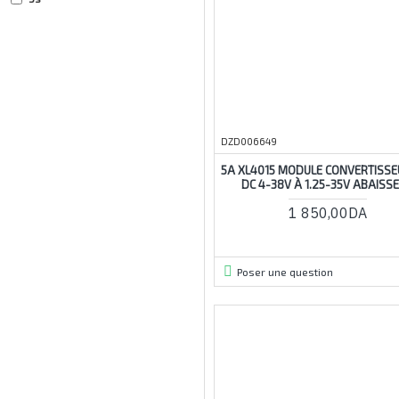
3v
4a
4mm
4s
4v-60v
DZD006649
5a
5A XL4015 MODULE CONVERTISSE
5s
DC 4-38V À 1.25-35V ABAISS
5v
1 850,00DA
5vv
6s
Poser une question
6v
7v
8v
9v
10
10s