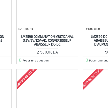
DZD006814
DZD004840
ION
LM2596 COMMUTATION MULTICANAL
LM2596 DC
05
3.3V/5V/12V/ADJ CONVERTISSEUR
ABAISSEU
ABAISSEUR DC-DC
D'ALIMEN
2 500,00DA
5
Poser une question
Poser une que
RUPTURE DE STOCK
RUPTURE DE STOCK