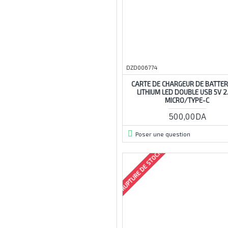
25
28v
30a
30v
DZD006774
33v
CARTE DE CHARGEUR DE BATTER
35v
LITHIUM LED DOUBLE USB 5V 2
36v
MICRO/TYPE-C
38v
500,00DA
40a
Poser une question
42v
RUPTURE DE STOCK
50a
60v
64x20x3
80v
100w
220v