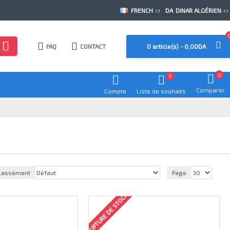
FRENCH
DA
DINAR ALGÉRIEN
FAQ
CONTACT
0 article(s) - 0,00DA
0
0
Comparer
Compte
Liste de souhaits
lassement
Page
RUPTURE DE STOCK