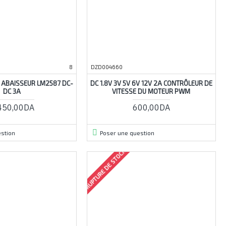
8
DZD004660
 ABAISSEUR LM2587 DC-
DC 1.8V 3V 5V 6V 12V 2A CONTRÔLEUR DE
DC 3A
VITESSE DU MOTEUR PWM
450,00DA
600,00DA
stion
Poser une question
RUPTURE DE STOCK