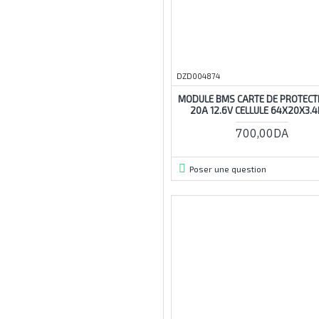
buck
buck-boost
bureau
DZD004874
ca
MODULE BMS CARTE DE PROTECT
canal
20A 12.6V CELLULE 64X20X3.
canaux
700,00DA
carte
cellule
Poser une question
cellules
charge
chargeur
commande
commutateur
commutation
controleur
contrôleur