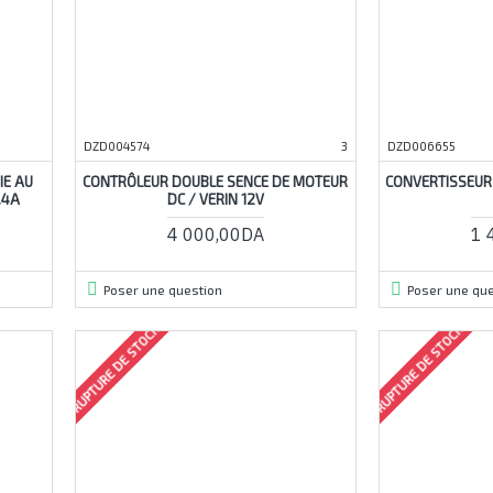
DZD004574
3
DZD006655
IE AU
CONTRÔLEUR DOUBLE SENCE DE MOTEUR
CONVERTISSEUR
.4A
DC / VERIN 12V
4 000,00DA
1 
Poser une question
Poser une que
RUPTURE DE STOCK
RUPTURE DE STOCK