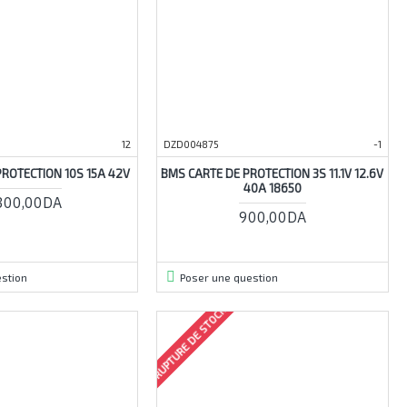
12
DZD004875
-1
PROTECTION 10S 15A 42V
BMS CARTE DE PROTECTION 3S 11.1V 12.6V
40A 18650
300,00DA
900,00DA
stion
Poser une question
RUPTURE DE STOCK