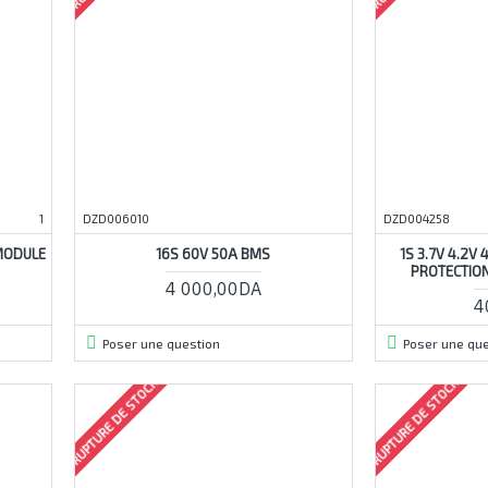
1
DZD006010
DZD004258
MODULE
16S 60V 50A BMS
1S 3.7V 4.2V
PROTECTION
4 000,00DA
4
Poser une question
Poser une que
RUPTURE DE STOCK
RUPTURE DE STOCK