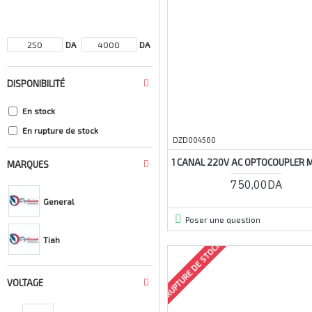
DA
DA
DISPONIBILITÉ
En stock
En rupture de stock
DZD004560
1 CANAL 220V AC OPTOCOUPLER 
MARQUES
750,00DA
General
Poser une question
Tiah
RUPTURE DE STOCK
VOLTAGE