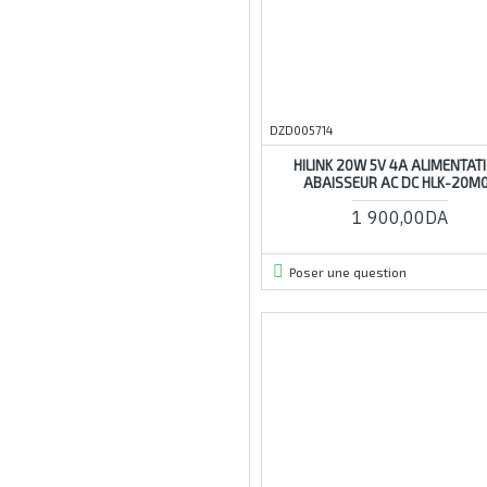
600w
7005a
18650
abaisseur
DZD005714
ac
HILINK 20W 5V 4A ALIMENTAT
adj
ABAISSEUR AC DC HLK-20M
affichage
1 900,00DA
alimentation
Poser une question
atx
au
avec
batterie
bms
bouclier
broches
btc