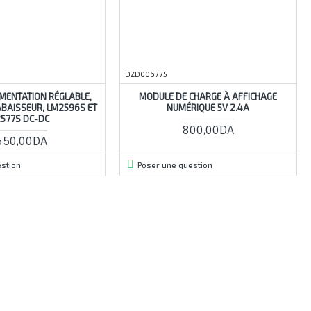
DZD006775
MENTATION RÉGLABLE,
MODULE DE CHARGE À AFFICHAGE
ABAISSEUR, LM2596S ET
NUMÉRIQUE 5V 2.4A
577S DC-DC
800,00DA
650,00DA
stion
Poser une question