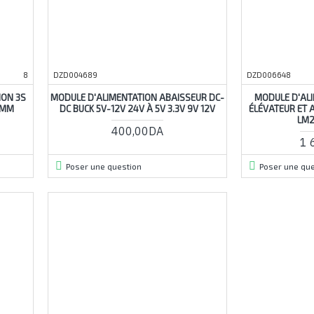
8
DZD004689
DZD006648
ION 3S
MODULE D'ALIMENTATION ABAISSEUR DC-
MODULE D'ALI
4MM
DC BUCK 5V-12V 24V À 5V 3.3V 9V 12V
ÉLÉVATEUR ET 
LM2
400,00DA
1 
Poser une question
Poser une que