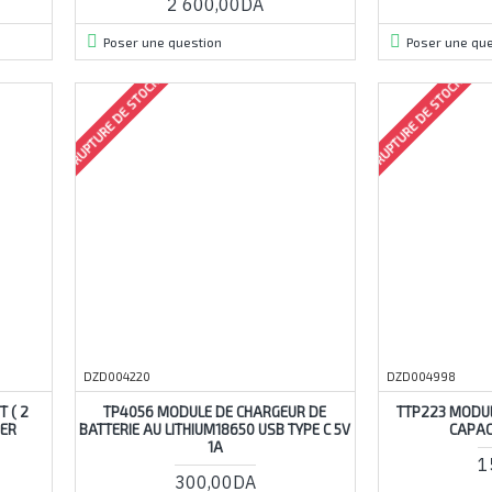
2 600,00DA
Poser une question
Poser une que
RUPTURE DE STOCK
RUPTURE DE STOCK
DZD004220
DZD004998
T ( 2
TP4056 MODULE DE CHARGEUR DE
TTP223 MODUL
IER
BATTERIE AU LITHIUM18650 USB TYPE C 5V
CAPAC
1A
1
300,00DA