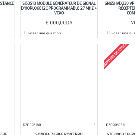
ISTANCE
SI5351B MODULE GÉNÉRATEUR DE SIGNAL
SN65HVD230 VP
D'HORLOGE I2C PROGRAMMABLE 27 MHZ +
RÉCEPTE
VCXO
COM
6 000,00DA
7
Poser une question
Poser une que
RUPTURE DE STOCK
DZD005160
1
DZD004266
NCHE
SONOFF ZIGBEE PONT PRO
STC-1000 THER