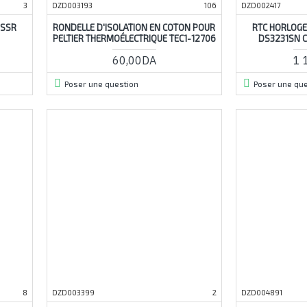
3
DZD003193
106
DZD002417
 SSR
RONDELLE D'ISOLATION EN COTON POUR
RTC HORLOGE
PELTIER THERMOÉLECTRIQUE TEC1-12706
DS3231SN C
60,00DA
1 
Poser une question
Poser une que
8
DZD003399
2
DZD004891