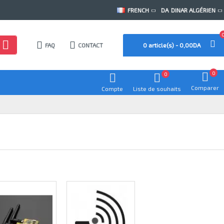
FRENCH
DA
DINAR ALGÉRIEN
FAQ
CONTACT
0 article(s) - 0,00DA
0
0
Comparer
Compte
Liste de souhaits