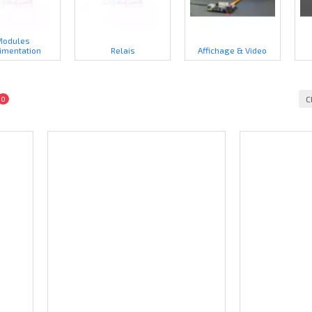
Modules
limentation
Relais
Affichage & Video
C
0