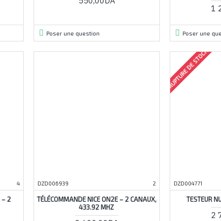
550,00DA
1 
Poser une question
Poser une que
RUPTURE DE STOCK
4
DZD006939
2
DZD004771
 – 2
TÉLÉCOMMANDE NICE ON2E – 2 CANAUX,
TESTEUR N
433.92 MHZ
2 