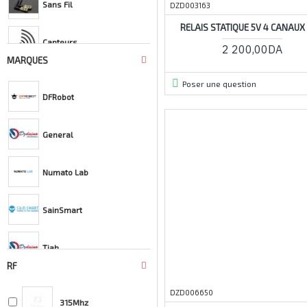
Sans Fil
DZD003163
RELAIS STATIQUE 5V 4 CANAUX
Capteurs
2 200,00DA
MARQUES
Poser une question
DFRobot
General
Numato Lab
SainSmart
Tiah
RF
IteadStudio
DZD006650
315Mhz