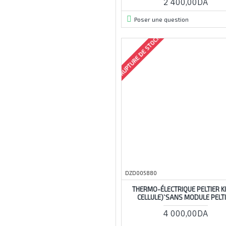
2 400,00DA
5v-35v
5vdc
Poser une question
5vv
RUPTURE DE STOCK
6s
6v
7v
7v-24v
8-bit
08h
8mm
8mp
8pin
DZD005880
8v
9v
THERMO-ÉLECTRIQUE PELTIER KI
CELLULE)`SANS MODULE PELT
10
4 000,00DA
10-100meter