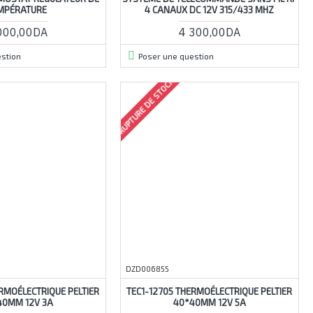
MPÉRATURE
4 CANAUX DC 12V 315/433 MHZ
000,00DA
4 300,00DA
stion
Poser une question
RUPTURE DE STOCK
DZD006855
ERMOÉLECTRIQUE PELTIER
TEC1-12705 THERMOÉLECTRIQUE PELTIER
40MM 12V 3A
40*40MM 12V 5A