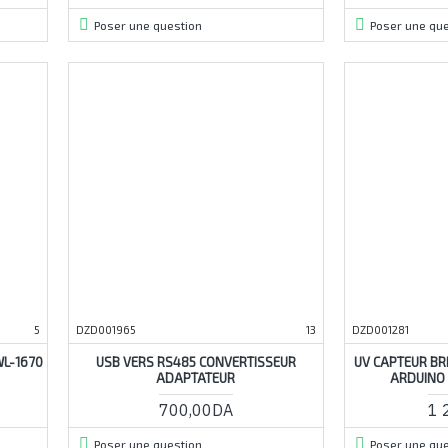
Poser une question
Poser une que
5
DZD001965
13
DZD001281
L-1670
USB VERS RS485 CONVERTISSEUR
UV CAPTEUR BR
ADAPTATEUR
ARDUINO 
700,00DA
1 
Poser une question
Poser une que