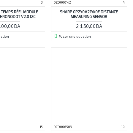
3
DZD000142
4
 TEMPS RÉEL MODULE
SHARP GP2Y0A21YK0F DISTANCE
HRONODOT V2.0 I2C
MEASURING SENSOR
100,00DA
2 150,00DA
stion
Poser une question
15
DZD006503
10