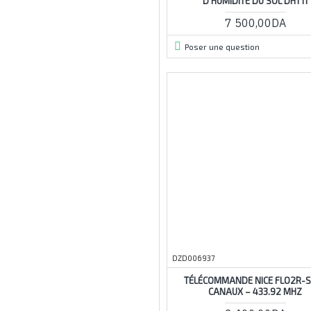
D'HUMIDITÉ DU SOL DHT11
4-30cm
7 500,00DA
4a
4ch
Poser une question
4k
4mm
4s
4v-60v
5-15w
5-30v
5a
5m
5mm
5pousse
DZD006937
5s
5v
TÉLÉCOMMANDE NICE FLO2R-S
CANAUX – 433.92 MHZ
5v-10a