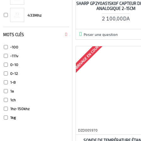
SHARP GP2Y0A51SK0F CAPTEUR D
Sparkfun
ANALOGIQUE 2-15CM
433Mhz
2 100,00DA
Arduino
Poser une question
MOTS CLÉS
ARRIVAGE EN COURS
-100
-111v
0-10
0-12
1-8
1a
1ch
1hz-150khz
1kg
1m
DZD005970
01m
SONDE DE TEMPÉRATURE ÉTA