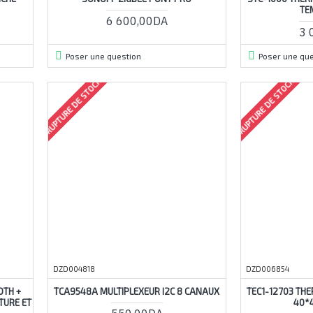
TE
6 600,00DA
3 
Poser une question
Poser une que
RUPTURE DE STOCK
RUPTURE DE STOCK
DZD004818
DZD006854
OTH +
TCA9548A MULTIPLEXEUR I2C 8 CANAUX
TEC1-12703 TH
TURE ET
40*