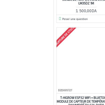
1v
LM35DZ 1M
02
1 500,00DA
2a
Poser une question
2ch
RUPTURE DE STOCK
2cm
2m
2s-3s
2x18650
2y0a710
003
3a
3d
3m
3mm
DZD005727
3s
T-HIGROW ESP32 WIFI + BLUETO
3v
MODULE DE CAPTEUR DE TEMPÉRA