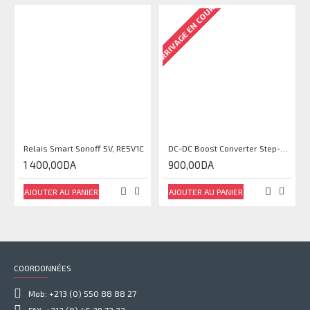
ARRIVAGE EN COURS
Relais Smart Sonoff 5V, RE5V1C
DC-DC Boost Converter Step-Up Power Module Output 5V-35V
1 400,00DA
900,00DA
AJOUTER AU PANIER
AJOUTER AU PANIER
COORDONNÉES
Mob: +213 (0) 550 88 88 27