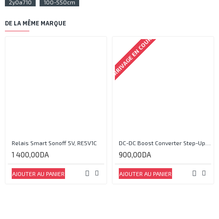
2y0a710
100-550cm
DE LA MÊME MARQUE
ARRIVAGE EN COURS
Relais Smart Sonoff 5V, RE5V1C
DC-DC Boost Converter Step-Up Power Module Output 5V-35V
1 400,00DA
900,00DA
AJOUTER AU PANIER
AJOUTER AU PANIER