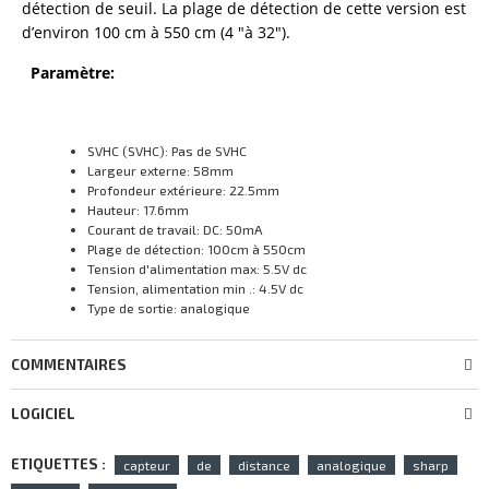
détection de seuil. La plage de détection de cette version est
d’environ 100 cm à 550 cm (4 "à 32").
Paramètre:
SVHC (SVHC): Pas de SVHC
Largeur externe: 58mm
Profondeur extérieure: 22.5mm
Hauteur: 17.6mm
Courant de travail: DC: 50mA
Plage de détection: 100cm à 550cm
Tension d'alimentation max: 5.5V dc
Tension, alimentation min .: 4.5V dc
Type de sortie: analogique
COMMENTAIRES
LOGICIEL
ETIQUETTES :
capteur
de
distance
analogique
sharp