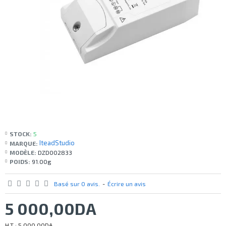
STOCK:
5
IteadStudio
MARQUE:
MODÈLE:
DZD002833
POIDS:
91.00g
Basé sur 0 avis.
-
Écrire un avis
5 000,00DA
H.T : 5 000,00DA