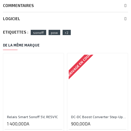
COMMENTAIRES
LOGICIEL
ETIQUETTES :
sonoff
pow
r2
DE LA MÊME MARQUE
ARRIVAGE EN COURS
Relais Smart Sonoff 5V, RE5V1C
DC-DC Boost Converter Step-Up Power Module Output 5V-35V
1 400,00DA
900,00DA