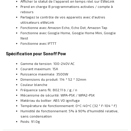
Afficher le statut de l'appareil en temps réel sur EWeLink
Prend en charge 8 programmations activées / compte à
rebours
Partagez le contrôle de vos appareils avec d'autres
utilisateurs eWeLink
Fonctionne avec Amazon Echo, Echo Dot, Amazon Tap
Fonctionne avec Google Home, Google Home Mini, Google
Nest
Fonctionne avec IFTTT
Spécification pour Sonoff Pow
Gamme de tension: 100-240V AC
Courant maximum: 15A
Puissance maximale: 3500W
Dimensions du produit: 114 * 52 * 32mm
Couleur blanche
Fréquence sans fil: 802.11 b / g / n
Mécanisme de sécurité: WPA-PSK / WPA2-PSK
Matériau du boîtier: ABS V0 ignifuge
Température de fonctionnement: 0ºC-40ºC (32 ° F-104 ° F)
Humidité de fonctionnement: 5% à 90% d'humidité relative,
sans condensation
Poids: 91.0g