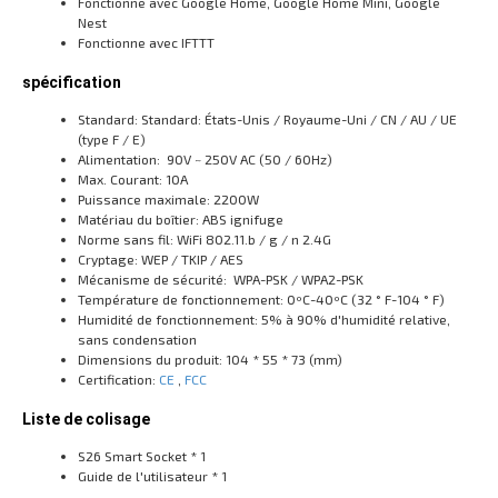
Fonctionne avec Google Home, Google Home Mini, Google
Nest
Fonctionne avec IFTTT
spécification
Standard: Standard: États-Unis / Royaume-Uni / CN / AU / UE
(type F / E)
Alimentation: 90V ~ 250V AC (50 / 60Hz)
Max. Courant: 10A
Puissance maximale: 2200W
Matériau du boîtier: ABS ignifuge
Norme sans fil: WiFi 802.11.b / g / n 2.4G
Cryptage: WEP / TKIP / AES
Mécanisme de sécurité: WPA-PSK / WPA2-PSK
Température de fonctionnement: 0ºC-40ºC (32 ° F-104 ° F)
Humidité de fonctionnement: 5% à 90% d'humidité relative,
sans condensation
Dimensions du produit: 104 * 55 * 73 (mm)
Certification:
CE
,
FCC
Liste de colisage
S26 Smart Socket * 1
Guide de l'utilisateur * 1