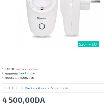
STOCK:
Rupture de stock
IteadStudio
MARQUE:
MODÈLE:
DZD002836
Basé sur 0 avis.
-
Écrire un avis
4 500,00DA