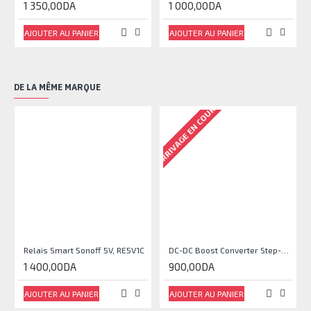
1 350,00DA
1 000,00DA
AJOUTER AU PANIER
AJOUTER AU PANIER
DE LA MÊME MARQUE
ARRIVAGE EN COURS
Relais Smart Sonoff 5V, RE5V1C
DC-DC Boost Converter Step-Up Power Module Output 5V-35V
1 400,00DA
900,00DA
AJOUTER AU PANIER
AJOUTER AU PANIER