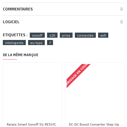
COMMENTAIRES
LOGICIEL
ETIQUETTES :
sonoff
s26
prise
connectée
wifi
intelligente
eu-type
f
DE LA MÊME MARQUE
ARRIVAGE EN COURS
Relais Smart Sonoff 5V, RE5V1C
DC-DC Boost Converter Step-Up Power Module Output 5V-35V