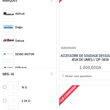
MARQUES
Adfruit
Dagu
Dahua
DZD004300
DEWO MOTOR
ACCESSOIRE DE SOUDAGE DESSOU
JEUX DE LIMES// DP-3616
1 000,00DA
DFRobot
WH5-1A
Poser une question
DREMEL®
SUR COMMANDE
1k Ω
Dzduino
2.2K Ω
Farnell