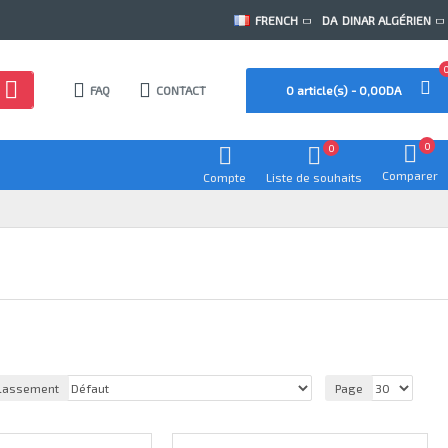
FRENCH
DA
DINAR ALGÉRIEN
FAQ
CONTACT
0 article(s) - 0,00DA
0
0
Comparer
Compte
Liste de souhaits
lassement
Page