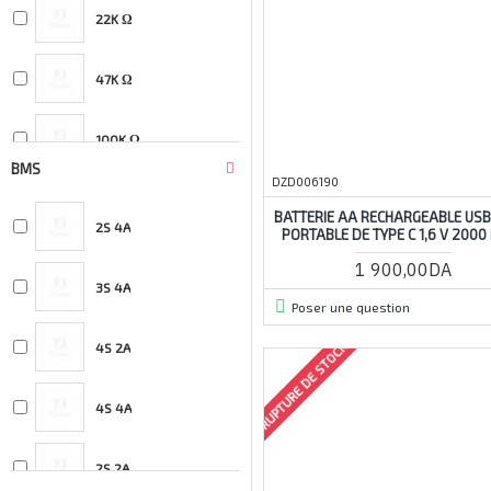
22K Ω
FBT
47K Ω
Fluke
100K Ω
BMS
General
DZD006190
10k Ω
BATTERIE AA RECHARGEABLE USB
2S 4A
Greatmax
PORTABLE DE TYPE C 1,6 V 200
1M Ω
1 900,00DA
3S 4A
hobbyking
Poser une question
220K Ω
RUPTURE DE STOCK
4S 2A
JINGBANG
4.7K Ω
4S 4A
le grand
470 Ω
2S 2A
Numato Lab