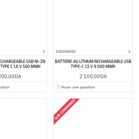
3
DZD006399
4
ECHARGEABLE USB NI-ZN
BATTERIE AU LITHIUM RECHARGEABLE USB
TYPE C 1,6 V 500 MWH
TYPE-C 1,5 V 9 000 MWH
200,00DA
2 100,00DA
stion
Poser une question
SUR COMMANDE