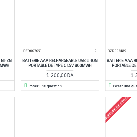
DZD007051
2
DZD006189
 NI-ZN
BATTERIE AAA RECHARGEABLE USB LI-ION
BATTERIE AAA R
0 MWH
PORTABLE DE TYPE C 1.5V 800MWH
PORTABLE DE 
1 200,00DA
1 
Poser une question
Poser une que
RUPTURE DE STOCK