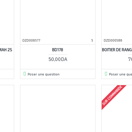
DZD006577
5
DZD000586
0MAH 2S
BD178
BOITIER DE RAN
50,00DA
7
Poser une question
Poser une que
SUR COMMANDE