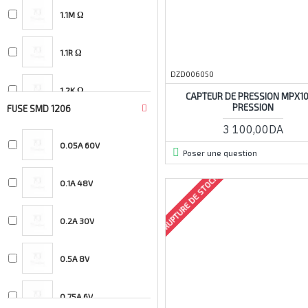
Arduino
1.1M Ω
Raspberry
1.1R Ω
DZD006050
1.2K Ω
CAPTEUR DE PRESSION MPX1
PRESSION
FUSE SMD 1206
3 100,00DA
1.2M Ω
0.05A 60V
Poser une question
1.2R Ω
RUPTURE DE STOCK
0.1A 48V
1.3K Ω
0.2A 30V
1.3M Ω
0.5A 8V
1.3R Ω
0.75A 6V