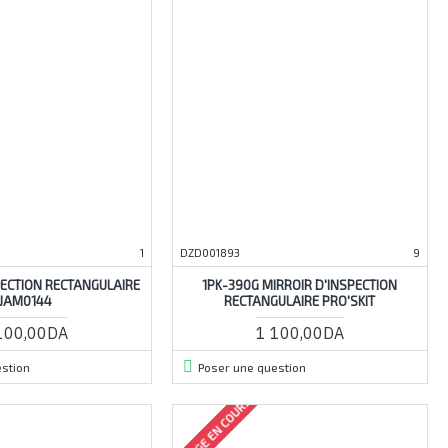
1
DZD001893
9
PECTION RECTANGULAIRE
1PK-390G MIRROIR D'INSPECTION
JJAM0144
RECTANGULAIRE PRO'SKIT
100,00DA
1 100,00DA
stion
Poser une question
ARRIVAGE EN COURS