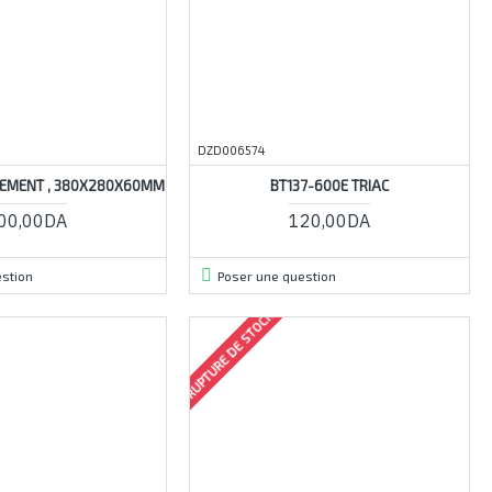
DZD006574
GEMENT , 380X280X60MM
BT137-600E TRIAC
00,00DA
120,00DA
stion
Poser une question
RUPTURE DE STOCK