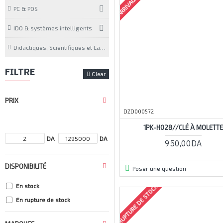
PC & POS
IDO & systèmes intelligents
Didactiques, Scientifiques et Laboratoires
FILTRE
Clear
PRIX
DZD000572
1PK-H028//CLÉ À MOLETTE
DA
DA
950,00DA
DISPONIBILITÉ
Poser une question
En stock
RUPTURE DE STOCK
En rupture de stock