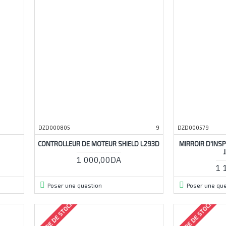
DZD000805
9
DZD000579
CONTROLLEUR DE MOTEUR SHIELD L293D
MIRROIR D'INS
1 000,00DA
1 
Poser une question
Poser une que
RUPTURE DE STOCK
RUPTURE DE STOCK