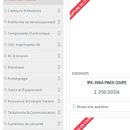
RUPTURE DE STOCK
Capteurs & Modules
Platforme de développement
Composants Électronique
CNC, Imprimante 3D
RC & Drones
Robotique
DZD004315
Prototypage
1PK-396A PINCE COUPE
Outils et Équipement
1 350,00DA
Puissance & Energie Solaire
Poser une question
Téléphonie & Communication
ARRIVAGE EN COURS
Systèmes de sécurité