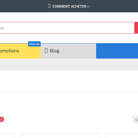
COMMENT ACHETER
Remise
omotions
Blog
C
0