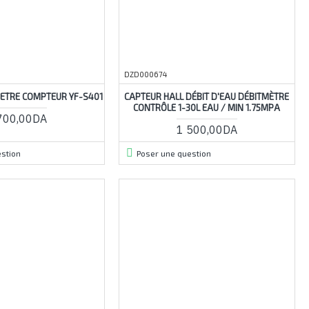
DZD000674
ETRE COMPTEUR YF-S401
CAPTEUR HALL DÉBIT D'EAU DÉBITMÈTRE
CONTRÔLE 1-30L EAU / MIN 1.75MPA
700,00DA
1 500,00DA
stion
Poser une question