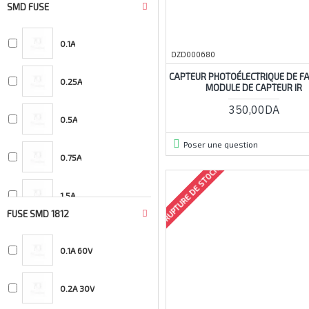
SMD FUSE
1.5K Ω
1.1A 6V
0.1A
1.5M Ω
DZD000680
2A 6V
CAPTEUR PHOTOÉLECTRIQUE DE F
0.25A
1.5R Ω
MODULE DE CAPTEUR IR
3A 6V
350,00DA
0.5A
1.6K Ω
Poser une question
0.75A
1.6M Ω
RUPTURE DE STOCK
1.5A
1.6R Ω
FUSE SMD 1812
10A
1.8K Ω
0.1A 60V
15A
1.8M Ω
0.2A 30V
1A