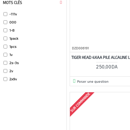
MOTS CLÉS
-111v
000
1-8
1pack
1pcs
DZD006191
1v
TIGER HEAD 4XAA PILE ALCALINE L
2s-3s
250,00DA
2v
2x9v
Poser une question
2x18650
SUR COMMANDE
3s
3v
4a
4pcs
4s