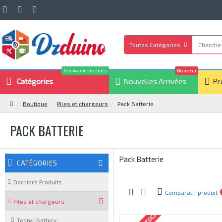
Toutes Catégories
Nouveaux produits
Nouveau
Catégories
Nouvelles Arrivées
Pr
Boutique
Piles et chargeurs
Pack Batterie
PACK BATTERIE
Pack Batterie
CATÉGORIES
Derniers Produits
Comparatif produit
Piles et chargeurs
Tester Battery