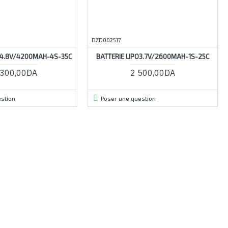
DZD002517
 14.8V/4200MAH-4S-35C
BATTERIE LIPO3.7V/2600MAH-1S-25C
 300,00DA
2 500,00DA
stion
Poser une question