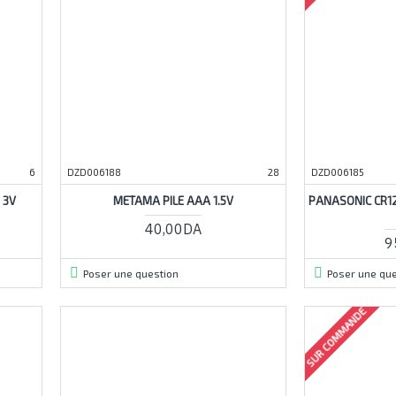
6
DZD006188
28
DZD006185
 3V
METAMA PILE AAA 1.5V
PANASONIC CR12
40,00DA
9
Poser une question
Poser une que
SUR COMMANDE