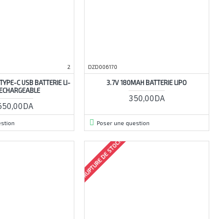
2
DZD006170
YPE-C USB BATTERIE LI-
3.7V 180MAH BATTERIE LIPO
RECHARGEABLE
350,00DA
550,00DA
stion
Poser une question
RUPTURE DE STOCK