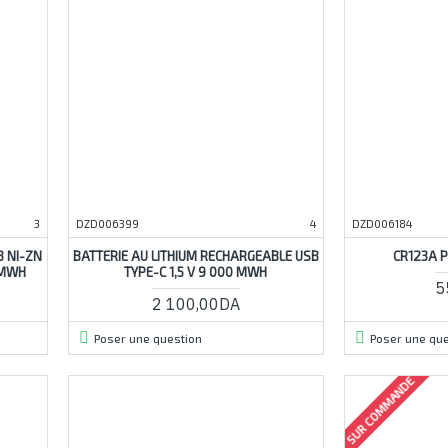
3
DZD006399
4
DZD006184
B NI-ZN
BATTERIE AU LITHIUM RECHARGEABLE USB
CR123A P
 MWH
TYPE-C 1,5 V 9 000 MWH
5
2 100,00DA
Poser une question
Poser une que
SUR COMMANDE