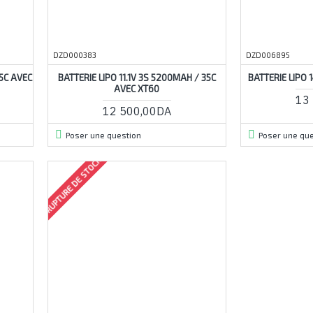
DZD000383
DZD006895
35C AVEC
BATTERIE LIPO 11.1V 3S 5200MAH / 35C
BATTERIE LIPO
AVEC XT60
13
12 500,00DA
Poser une question
Poser une que
RUPTURE DE STOCK