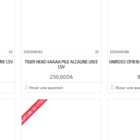
33
DZD006192
33
DZD006186
R6 1.5V
TIGER HEAD 4XAAA PILE ALCALINE LR03
UNIROSS CR1616
1.5V
250,00DA
Poser une question
Poser une que
RUPTURE DE STOCK