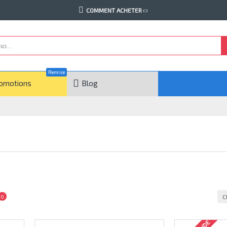
COMMENT ACHETER
Remise
omotions
Blog
C
0