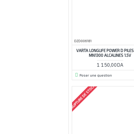
4xaa
4xaaa
5s
5v
7v
DZD006181
8v
VARTA LONGLIFE POWER D PILES
MN1300 ALCALINES 1.5V
9v
1 150,00DA
11
12
Poser une question
12v
RUPTURE DE STOCK
14
15a
20w
24v
24w
30a