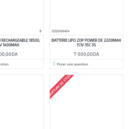
8
DZD006454
ON RECHARGEABLE 18500,
BATTERIE LIPO ZOP POWER DE 2200MAH
7V 1400MAH
11.1V 35C 3S
00,00DA
7 000,00DA
stion
Poser une question
RUPTURE DE STOCK