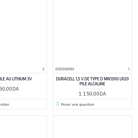
2
DZD006180
1
ILE AU LITHIUM 3V
DURACELL 1,5 V DE TYPE D MN1300 LR20
PILE ALCALINE
50,00DA
1 150,00DA
stion
Poser une question