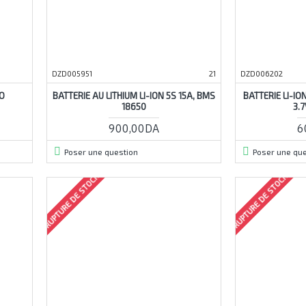
DZD005951
21
DZD006202
PO
BATTERIE AU LITHIUM LI-ION 5S 15A, BMS
BATTERIE LI-I
18650
3.
900,00DA
6
Poser une question
Poser une que
RUPTURE DE STOCK
RUPTURE DE STOCK