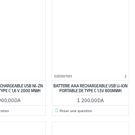
DZD007051
2
ECHARGEABLE USB NI-ZN
BATTERIE AAA RECHARGEABLE USB LI-ION
TYPE C 1,6 V 2000 MWH
PORTABLE DE TYPE C 1.5V 800MWH
900,00DA
1 200,00DA
stion
Poser une question