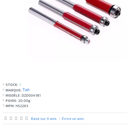
STOCK:
1
Tiah
MARQUE:
MODÈLE:
DZD004181
POIDS:
20.00g
MPN:
HS2263
Basé sur 0 avis.
-
Écrire un avis