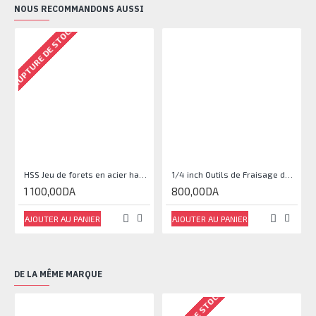
NOUS RECOMMANDONS AUSSI
RUPTURE DE STOCK
RU
HSS Jeu de forets en acier haute vitesse 1 / 1.5 / 2 / 2.5 / 3mm ( 10pcsde chaque , total 50pcs)
1/4 inch Outils de Fraisage de Menuiserie 12.7mm
1 100,00DA
800,00DA
AJOUTER AU PANIER
AJOUTER AU PANIER
DE LA MÊME MARQUE