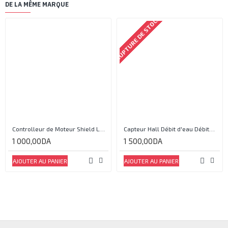
DE LA MÊME MARQUE
RUPTURE DE STOCK
Controlleur de Moteur Shield L293D
Capteur Hall Débit d'eau Débitmètre Contrôle 1-30L Eau / min 1.75MPa
1 000,00DA
1 500,00DA
AJOUTER AU PANIER
AJOUTER AU PANIER