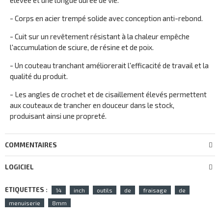
élevée et une longue durée de vie.
- Corps en acier trempé solide avec conception anti-rebond.
- Cuit sur un revêtement résistant à la chaleur empêche
l'accumulation de sciure, de résine et de poix.
- Un couteau tranchant améliorerait l'efficacité de travail et la
qualité du produit.
- Les angles de crochet et de cisaillement élevés permettent
aux couteaux de trancher en douceur dans le stock,
produisant ainsi une propreté.
COMMENTAIRES
LOGICIEL
ETIQUETTES :
14
inch
outils
de
fraisage
de
menuiserie
8mm