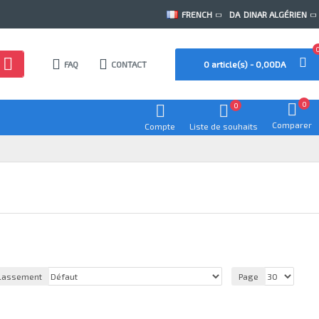
FRENCH
DA
DINAR ALGÉRIEN
FAQ
CONTACT
0 article(s) - 0,00DA
0
0
Comparer
Compte
Liste de souhaits
lassement
Page