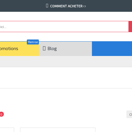
COMMENT ACHETER
Remise
omotions
Blog
C
0