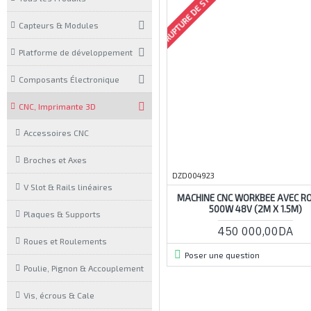
RUPTURE DE STOCK
Capteurs & Modules
Platforme de développement
Composants Électronique
CNC, Imprimante 3D
Accessoires CNC
Broches et Axes
DZD004923
V Slot & Rails linéaires
MACHINE CNC WORKBEE AVEC R
500W 48V (2M X 1.5M)
Plaques & Supports
450 000,00DA
Roues et Roulements
Poser une question
Poulie, Pignon & Accouplement
Vis, écrous & Cale