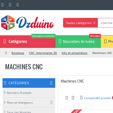
Toutes Catégories
Nouveaux produits
Nouveau
Catégories
Nouvelles Arrivées
Pr
Boutique
CNC, Imprimante 3D
Kits et ensembles
Machines CNC
MACHINES CNC
Machines CNC
CATÉGORIES
Derniers Produits
Comparatif produit
Piles et chargeurs
Tous les Produits