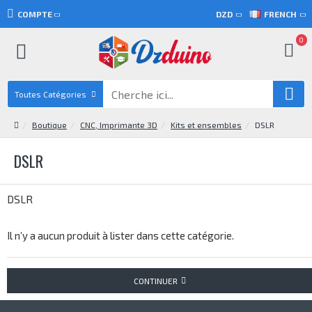
COMPTE
DZD
FRENCH
0
Toutes Catégories
Boutique
CNC, Imprimante 3D
Kits et ensembles
DSLR
DSLR
DSLR
Il n’y a aucun produit à lister dans cette catégorie.
CONTINUER