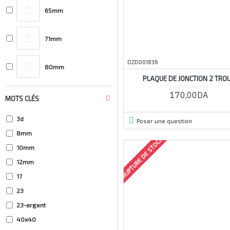
65mm
71mm
DZD001836
80mm
PLAQUE DE JONCTION 2 TRO
170,00DA
MOTS CLÉS
3d
Poser une question
8mm
RUPTURE DE STOCK
10mm
12mm
17
23
23-argent
40x40