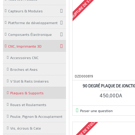
RUPTURE DE STOCK
Capteurs & Modules
Platforme de développement
Composants Électronique
CNC, Imprimante 3D
Accessoires CNC
Broches et Axes
DZD000819
V Slot & Rails linéaires
90 DEGRÉ PLAQUE DE JONCTI
Plaques & Supports
450,00DA
Roues et Roulements
Poser une question
Poulie, Pignon & Accouplement
RUPTURE DE STOCK
Vis, écrous & Cale