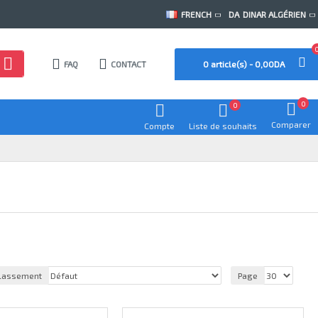
FRENCH
DA
DINAR ALGÉRIEN
FAQ
CONTACT
0 article(s) - 0,00DA
0
0
Comparer
Compte
Liste de souhaits
lassement
Page