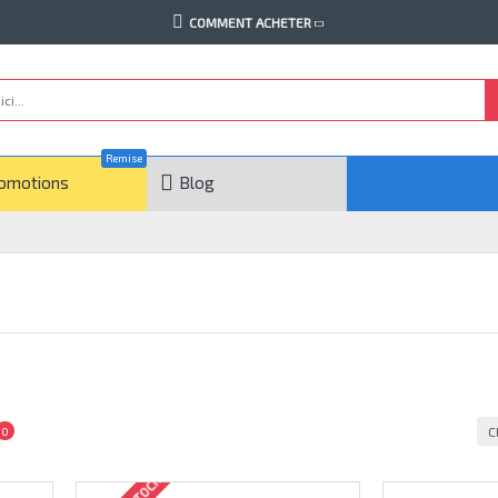
COMMENT ACHETER
Remise
omotions
Blog
C
0