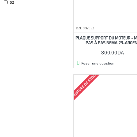
52
65
71
80mm
DZD002352
90
PLAQUE SUPPORT DU MOTEUR - 
PAS À PAS NEMA 23-ARGE
aluminium
800,00DA
assemblage
automatisé-
Poser une question
avec
RUPTURE DE STOCK
axe
billes
bracket
broche
c-beam
cap
cast