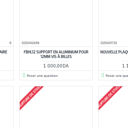
6
DZD002496
DZD001732
AIRE
FBHL12 SUPPORT EN ALUMINIUM POUR
NOUVELLE PLAQ
12MM VIS À BILLES
1 000,00DA
1 
Poser une question
Poser une que
RUPTURE DE STOCK
RUPTURE DE STOCK