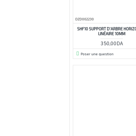
cnc
cncimprimante
DZD002230
coin
conecteur
SHF10 SUPPORT D'ARBRE HORIZ
LINÉAIRE 10MM
connecteur
350,00DA
corner
crochet
Poser une question
cube
dactionneur
darbre
de
degré
dextrémité
double
du
en