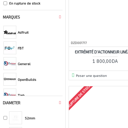
En rupture de stock
MARQUES
Adfruit
DZD001717
FBT
EXTRÉMITÉ D'ACTIONNEUR LINÉ
1 800,00DA
General
Poser une question
OpenBuilds
RUPTURE DE STOCK
Tiah
DIAMETER
52mm