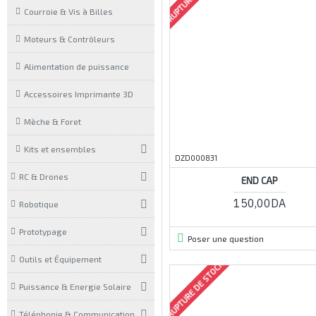
Courroie & Vis à Billes
Moteurs & Contrôleurs
Alimentation de puissance
Accessoires Imprimante 3D
Mèche & Foret
Kits et ensembles
DZD000831
RC & Drones
END CAP
150,00DA
Robotique
Prototypage
Poser une question
Outils et Équipement
RUPTURE DE STOCK
Puissance & Energie Solaire
Téléphonie & Communication