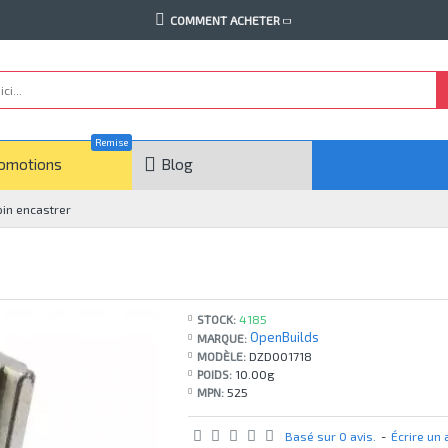
COMMENT ACHETER
Remise
omotions
Blog
oin encastrer
STOCK:
4185
OpenBuilds
MARQUE:
MODÈLE:
DZD001718
POIDS:
10.00g
MPN:
525
Basé sur 0 avis.
-
Écrire un 