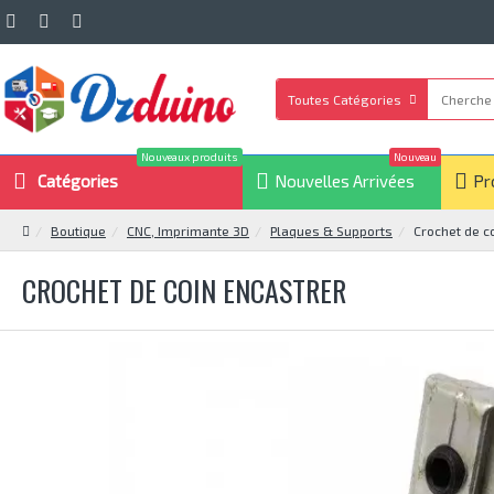
Toutes Catégories
Nouveaux produits
Nouveau
Catégories
Nouvelles Arrivées
Pr
Boutique
CNC, Imprimante 3D
Plaques & Supports
Crochet de c
CROCHET DE COIN ENCASTRER