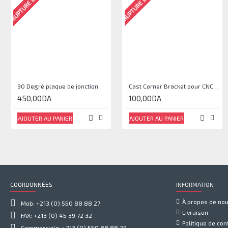
RUPTURE DE STOCK
RUPTURE DE STOCK
90 Degré plaque de jonction
Cast Corner Bracket pour CNC, Imprimante 3D
450,00DA
100,00DA
AJOUTER AU PANIER
AJOUTER AU PANIER
COORDONNÉES
INFORMATION
À propos de no
Mob: +213 (0) 550 88 88 27
Livraison
FAX: +213 (0) 45 39 72 32
Politique de conf
Commerciale: +213 (0) 550 88 88 29