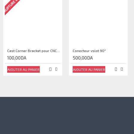
RUPTURE DE STOCK
RUPTURE DE STOCK
End Cap
Cast Corner Bracket pour CNC, Imprimante 3D
Conecteur vslot 90°
150,00DA
100,00DA
500,00DA
AJOUTER AU PANIER
AJOUTER AU PANIER
AJOUTER AU PANIER