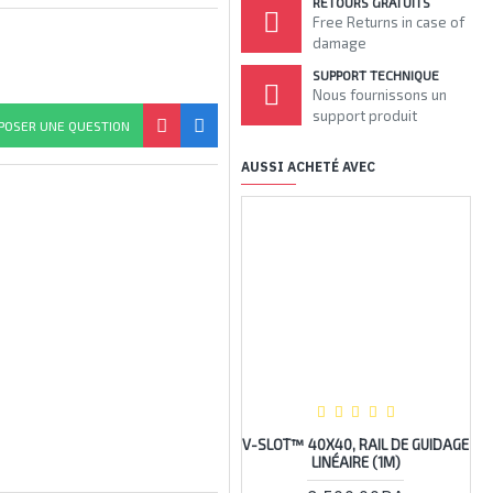
RETOURS GRATUITS
Free Returns in case of
damage
SUPPORT TECHNIQUE
Nous fournissons un
support produit
POSER UNE QUESTION
AUSSI ACHETÉ AVEC
RUPTU
V-SLOT™ 40X40, RAIL DE GUIDAGE
CA
LINÉAIRE (1M)