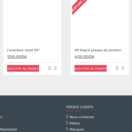
RUPTURE DE STOCK
Conecteur vslot 90°
Connecteur de coin de cube
90 Degré plaque de jonction
500,00DA
500,00DA
450,00DA
AJOUTER AU PANIER
AJOUTER AU PANIER
AJOUTER AU PANIER
SERVICE CLIENTS
us
Nous contacter
Retour
identialité
Marques