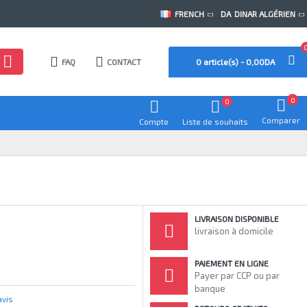
FRENCH
DA
DINAR ALGÉRIEN
FAQ
CONTACT
0 article(s) - 0,00DA
0
0
Comparer
Compte
Liste de souhaits
LIVRAISON DISPONIBLE
livraison à domicile
PAIEMENT EN LIGNE
Payer par CCP ou par
banque
avis