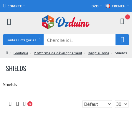
COMPTE
DZD
FRENCH
0
Toutes Catégories
Boutique
Platforme de développement
Beagle Bone
Shields
SHIELDS
Shields
0