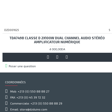
DZD001625
5
TDA7498 CLASSE D 2X100W DUAL CHANNEL AUDIO STÉRÉO
AMPLIFICATEUR NUMÉRIQUE
4 000,00DA
Poser une question
COORDONNÉES
Mob: +213 (0) 550 88 88 27
FAX: +213 (0) 45 39 72 32
Commerciale: +213 (0) 550 88 88 29
Email: store@dzduino.com