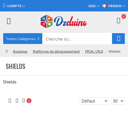
COMPTE
DZD
FRENCH
0
Toutes Catégories
Boutique
Platforme de développement
FPGA/ CPLD
Shields
SHIELDS
Shields
0