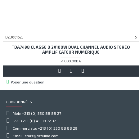
DZD001625
5
TDA7498 CLASSE D 2X100W DUAL CHANNEL AUDIO STÉRÉO
AMPLIFICATEUR NUMÉRIQUE
4 000,00DA
Poser une question
COORDONNÉES
Mob: +213 (0) 550 88 88 27
FAX: +213 (0) 45 39 72 32
Commerciale: +213 (0) 550 88 88 29
Email: store@dzduino.com