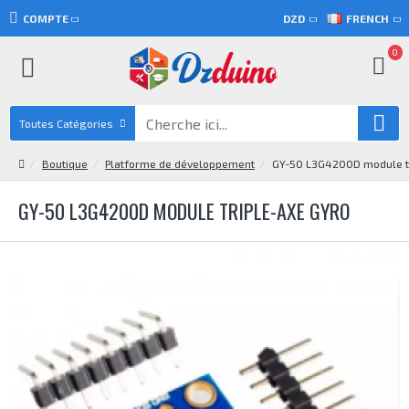
COMPTE
DZD
FRENCH
0
Toutes Catégories
Boutique
Platforme de développement
GY-50 L3G4200D module tr
GY-50 L3G4200D MODULE TRIPLE-AXE GYRO