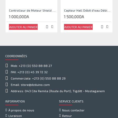
Controlleur de Moteur Shield L293D
Capteur Hall Débit d'eau Débitmètre Contrôle 1-30L Eau / min 1.75MPa
1 000,00DA
1 500,00DA
AJOUTER AU PANIER
AJOUTER AU PANIER
COORDONNÉES
Mob: +213 (0) 550 88 88 27
FAX: +213 (0) 45 39 72 32
Commerciale: +213 (0) 550 88 88 29
Email: store@dzduino.com
Address: 043 Cite Remila (Route du Port), Tigditt - Mostaganem
INFORMATION
SERVICE CLIENTS
À propos de nous
Nous contacter
Livraison
Retour