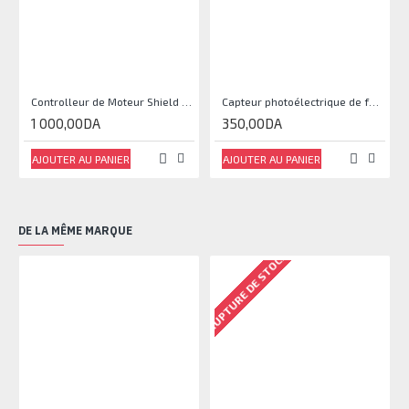
Controlleur de Moteur Shield L293D
Capteur photoélectrique de faisceau Module de capteur IR
1 000,00DA
350,00DA
AJOUTER AU PANIER
AJOUTER AU PANIER
DE LA MÊME MARQUE
RUPTURE DE STOCK
RU