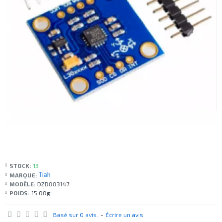
STOCK:
13
Tiah
MARQUE:
MODÈLE:
DZD003147
POIDS:
15.00g
Basé sur 0 avis.
-
Écrire un avis