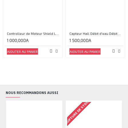
Controlleur de Moteur Shield L293D
Capteur Hall Débit d'eau Débitmètre Contrôle 1-30L Eau / min 1.75MPa
1 000,00DA
1 500,00DA
AJOUTER AU PANIER
AJOUTER AU PANIER
NOUS RECOMMANDONS AUSSI
RUPTURE DE STOCK